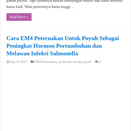
pakan puyuh. Tapi syaratnya adalah kandungan nutrisi dari daun tersebut
harus baik. Nilai proteinnya harus tinggi …
Read More »
Cara EM4 Peternakan Untuk Puyuh Sebagai
Peningkat Hormon Pertumbuhan dan
Melawan Infeksi Salmonella
Juni 4, 2021
EM4 Peternakan
,
probiotik
,
ternak puyuh
0