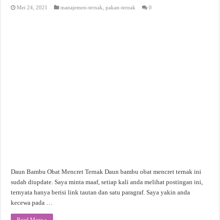
Mei 24, 2021
manajemen-ternak
,
pakan-ternak
0
Daun Bambu Obat Mencret Ternak Daun bambu obat mencret ternak ini
sudah diupdate. Saya minta maaf, setiap kali anda melihat postingan ini,
ternyata hanya berisi link tautan dan satu paragraf. Saya yakin anda
kecewa pada …
Read More »