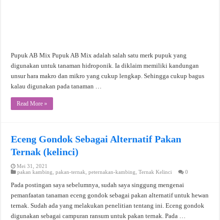
Pupuk AB Mix Pupuk AB Mix adalah salah satu merk pupuk yang
digunakan untuk tanaman hidroponik. Ia diklaim memiliki kandungan
unsur hara makro dan mikro yang cukup lengkap. Sehingga cukup bagus
kalau digunakan pada tanaman …
Read More »
Eceng Gondok Sebagai Alternatif Pakan
Ternak (kelinci)
Mei 31, 2021
pakan kambing
,
pakan-ternak
,
peternakan-kambing
,
Ternak Kelinci
0
Pada postingan saya sebelumnya, sudah saya singgung mengenai
pemanfaatan tanaman eceng gondok sebagai pakan alternatif untuk hewan
ternak. Sudah ada yang melakukan penelitian tentang ini. Eceng gondok
digunakan sebagai campuran ransum untuk pakan ternak. Pada …