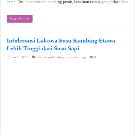
perah. Untuk peternakan kambing perah, kelahiran cempe yang dihasilkan
…
Read More »
Intoleransi Laktosa Susu Kambing Etawa
Lebih Tinggi dari Susu Sapi
Juni 8, 2021
peternakan-kambing
,
susu-kambing
0