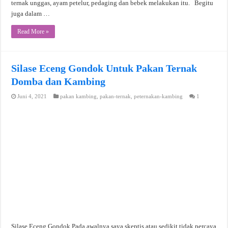
ternak unggas, ayam petelur, pedaging dan bebek melakukan itu. Begitu
juga dalam …
Read More »
Silase Eceng Gondok Untuk Pakan Ternak
Domba dan Kambing
Juni 4, 2021
pakan kambing
,
pakan-ternak
,
peternakan-kambing
1
Silase Eceng Gondok Pada awalnya saya skeptis atau sedikit tidak percaya