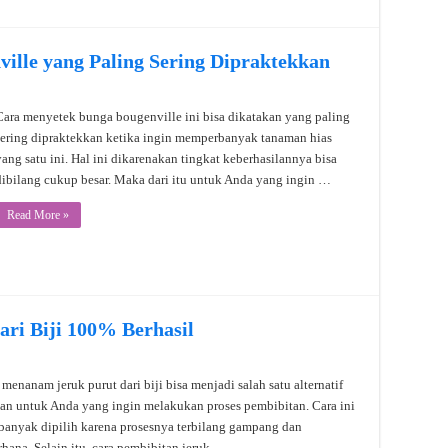
ille yang Paling Sering Dipraktekkan
Cara menyetek bunga bougenville ini bisa dikatakan yang paling
sering dipraktekkan ketika ingin memperbanyak tanaman hias
yang satu ini. Hal ini dikarenakan tingkat keberhasilannya bisa
dibilang cukup besar. Maka dari itu untuk Anda yang ingin …
Read More »
ri Biji 100% Berhasil
 menanam jeruk purut dari biji bisa menjadi salah satu alternatif
han untuk Anda yang ingin melakukan proses pembibitan. Cara ini
banyak dipilih karena prosesnya terbilang gampang dan
rhana. Selain itu, cara pembibitan jeruk …