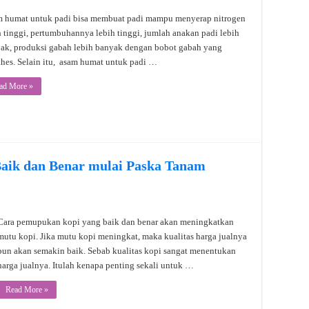
 humat untuk padi bisa membuat padi mampu menyerap nitrogen
h tinggi, pertumbuhannya lebih tinggi, jumlah anakan padi lebih
ak, produksi gabah lebih banyak dengan bobot gabah yang
hes. Selain itu, asam humat untuk padi …
ad More »
aik dan Benar mulai Paska Tanam
Cara pemupukan kopi yang baik dan benar akan meningkatkan
mutu kopi. Jika mutu kopi meningkat, maka kualitas harga jualnya
pun akan semakin baik. Sebab kualitas kopi sangat menentukan
harga jualnya. Itulah kenapa penting sekali untuk …
Read More »