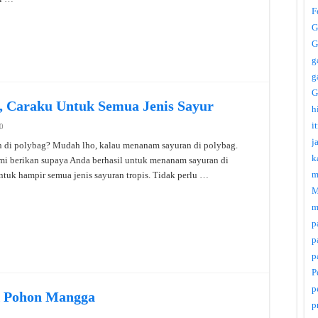
F
G
G
g
g
G
, Caraku Untuk Semua Jenis Sayur
h
i
0
j
di polybag? Mudah lho, kalau menanam sayuran di polybag.
k
mi berikan supaya Anda berhasil untuk menanam sayuran di
m
untuk hampir semua jenis sayuran tropis. Tidak perlu …
M
m
p
p
p
P
p
k Pohon Mangga
p