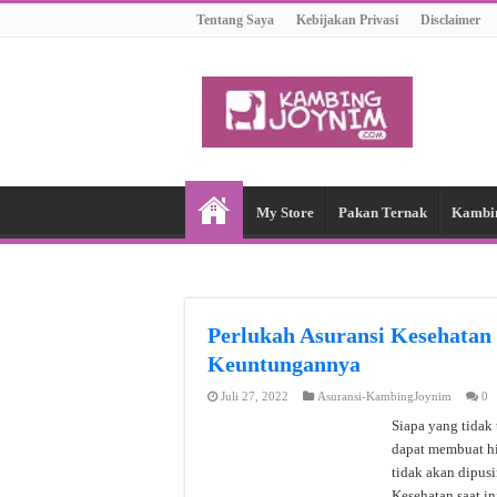
Tentang Saya
Kebijakan Privasi
Disclaimer
My Store
Pakan Ternak
Kambi
Perlukah Asuransi Kesehatan 
Keuntungannya
Juli 27, 2022
Asuransi-KambingJoynim
0
Siapa yang tidak
dapat membuat hi
tidak akan dipus
Kesehatan saat i