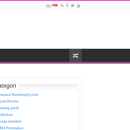
tegori
suransi-KambingJoynim
yam Petelur
awang putih
erkebun
unga matahari
M4 Peternakan