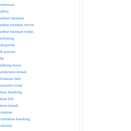
ermentasi
allery
ambar tanaman
ambar tanaman melon
ambar tanaman tomat
ardening
idroponik
tik-petelur
ahe
ambing etawa
anajemen-ternak
enanam Jahe
enanam tomat
akan kambing
akan lele
akan-ternak
ertanian
eternakan-kambing
robiotik