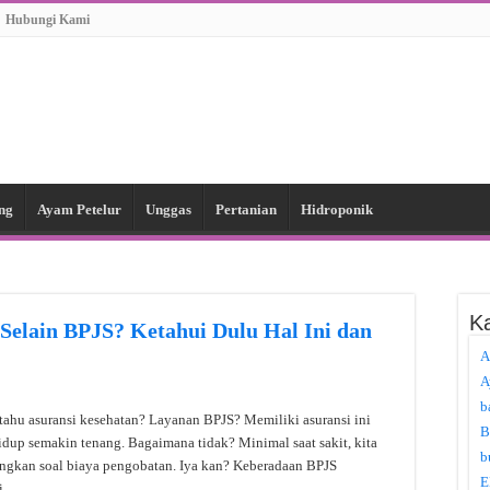
Hubungi Kami
ng
Ayam Petelur
Unggas
Pertanian
Hidroponik
Ka
Selain BPJS? Ketahui Dulu Hal Ini dan
A
A
b
 tahu asuransi kesehatan? Layanan BPJS? Memiliki asuransi ini
B
dup semakin tenang. Bagaimana tidak? Minimal saat sakit, kita
b
ingkan soal biaya pengobatan. Iya kan? Keberadaan BPJS
E
ni …