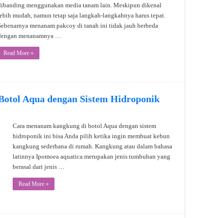
dibanding menggunakan media tanam lain. Meskipun dikenal
lebih mudah, namun tetap saja langkah-langkahnya harus tepat.
Sebenarnya menanam pakcoy di tanah ini tidak jauh berbeda
dengan menanamnya …
Read More »
otol Aqua dengan Sistem Hidroponik
Cara menanam kangkung di botol Aqua dengan sistem
hidroponik ini bisa Anda pilih ketika ingin membuat kebun
kangkung sederhana di rumah. Kangkung atau dalam bahasa
latinnya Ipomoea aquatica merupakan jenis tumbuhan yang
berasal dari jenis …
Read More »