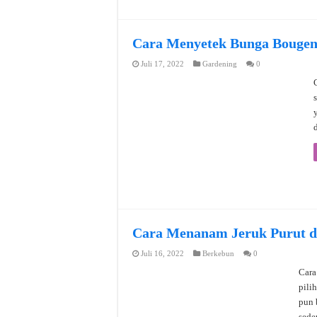
Cara Menyetek Bunga Bougenv
Juli 17, 2022
Gardening
0
Cara Menanam Jeruk Purut da
Juli 16, 2022
Berkebun
0
Cara
pili
pun 
sede