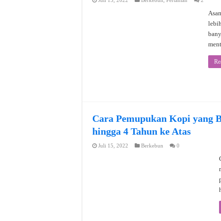
Juli 15, 2022
Berkebun
,
Pertanian
2
Asam
lebi
bany
ment
Re
Cara Pemupukan Kopi yang B
hingga 4 Tahun ke Atas
Juli 15, 2022
Berkebun
0