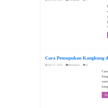
Cara Pemupukan Kangkung d
Juli 17, 2022
Berkebun
0
Cara
kang
warn
kang
Re