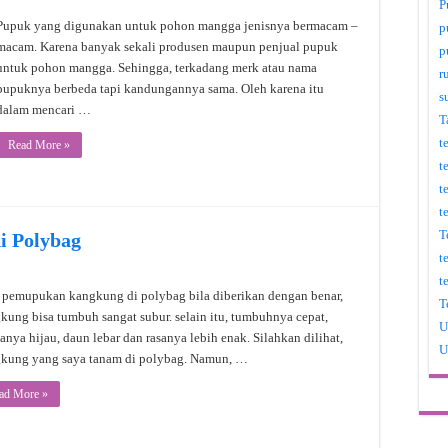
P
Pupuk yang digunakan untuk pohon mangga jenisnya bermacam –
p
macam. Karena banyak sekali produsen maupun penjual pupuk
p
untuk pohon mangga. Sehingga, terkadang merk atau nama
r
pupuknya berbeda tapi kandungannya sama. Oleh karena itu
s
dalam mencari …
T
t
Read More »
t
t
t
T
i Polybag
t
t
 pemupukan kangkung di polybag bila diberikan dengan benar,
T
kung bisa tumbuh sangat subur. selain itu, tumbuhnya cepat,
U
anya hijau, daun lebar dan rasanya lebih enak. Silahkan dilihat,
U
kung yang saya tanam di polybag. Namun, …
ad More »