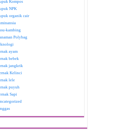
upuk Kompos
upuk NPK
upuk organik cair
uminansia
usu-kambing
anaman Polybag
eknologi
ernak ayam
ernak bebek
ernak jangkrik
ernak Kelinci
ernak lele
ernak puyuh
ernak Sapi
ncategorized
nggas