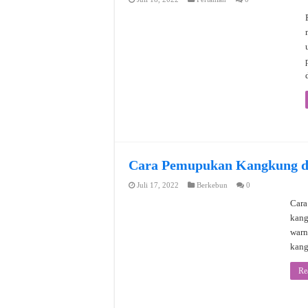
Cara Pemupukan Kangkung d
Juli 17, 2022
Berkebun
0
Cara
kang
warn
kang
Re