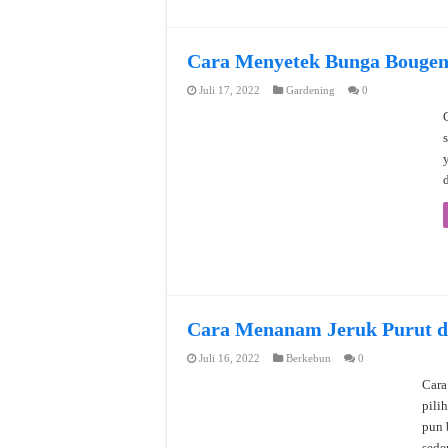
Cara Menyetek Bunga Bougenv
Juli 17, 2022
Gardening
0
Cara Menanam Jeruk Purut da
Juli 16, 2022
Berkebun
0
Cara
pili
pun 
sede