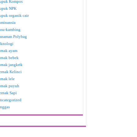
upuk Kompos
upuk NPK
upuk organik cair
uminansia
usu-kambing
anaman Polybag
eknologi
ernak ayam
ernak bebek
ernak jangkrik
ernak Kelinci
ernak lele
ernak puyuh
ernak Sapi
ncategorized
nggas