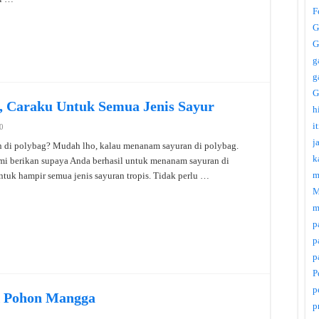
F
G
G
g
g
G
, Caraku Untuk Semua Jenis Sayur
h
i
0
j
di polybag? Mudah lho, kalau menanam sayuran di polybag.
k
mi berikan supaya Anda berhasil untuk menanam sayuran di
m
untuk hampir semua jenis sayuran tropis. Tidak perlu …
M
m
p
p
p
P
p
k Pohon Mangga
p