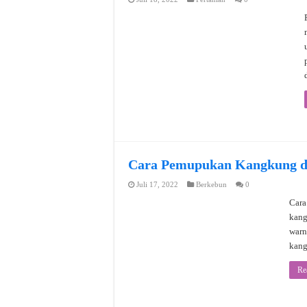
Cara Pemupukan Kangkung d
Juli 17, 2022
Berkebun
0
Cara
kang
warn
kang
Re