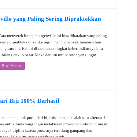
ille yang Paling Sering Dipraktekkan
Cara menyetek bunga bougenville ini bisa dikatakan yang paling
sering dipraktekkan ketika ingin memperbanyak tanaman hias
yang satu ini. Hal ini dikarenakan tingkat keberhasilannya bisa
dibilang cukup besar. Maka dari itu untuk Anda yang ingin …
Read More »
ri Biji 100% Berhasil
 menanam jeruk purut dari biji bisa menjadi salah satu alternatif
han untuk Anda yang ingin melakukan proses pembibitan. Cara ini
banyak dipilih karena prosesnya terbilang gampang dan
rhana. Selain itu, cara pembibitan jeruk …