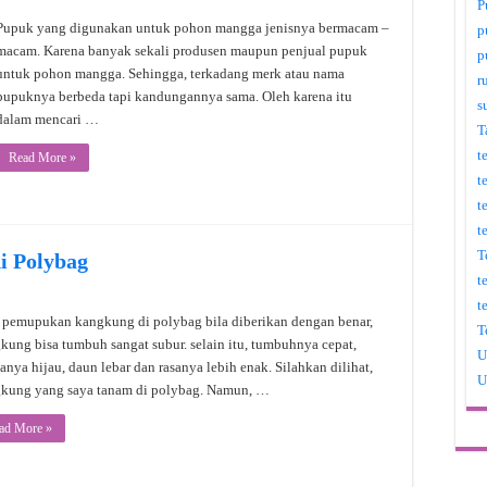
P
Pupuk yang digunakan untuk pohon mangga jenisnya bermacam –
p
macam. Karena banyak sekali produsen maupun penjual pupuk
p
untuk pohon mangga. Sehingga, terkadang merk atau nama
r
pupuknya berbeda tapi kandungannya sama. Oleh karena itu
s
dalam mencari …
T
t
Read More »
t
t
t
T
i Polybag
t
t
 pemupukan kangkung di polybag bila diberikan dengan benar,
T
kung bisa tumbuh sangat subur. selain itu, tumbuhnya cepat,
U
anya hijau, daun lebar dan rasanya lebih enak. Silahkan dilihat,
U
kung yang saya tanam di polybag. Namun, …
ad More »