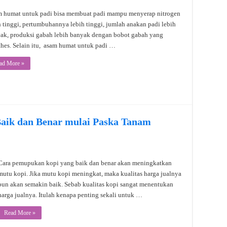
 humat untuk padi bisa membuat padi mampu menyerap nitrogen
h tinggi, pertumbuhannya lebih tinggi, jumlah anakan padi lebih
ak, produksi gabah lebih banyak dengan bobot gabah yang
hes. Selain itu, asam humat untuk padi …
ad More »
aik dan Benar mulai Paska Tanam
Cara pemupukan kopi yang baik dan benar akan meningkatkan
mutu kopi. Jika mutu kopi meningkat, maka kualitas harga jualnya
pun akan semakin baik. Sebab kualitas kopi sangat menentukan
harga jualnya. Itulah kenapa penting sekali untuk …
Read More »