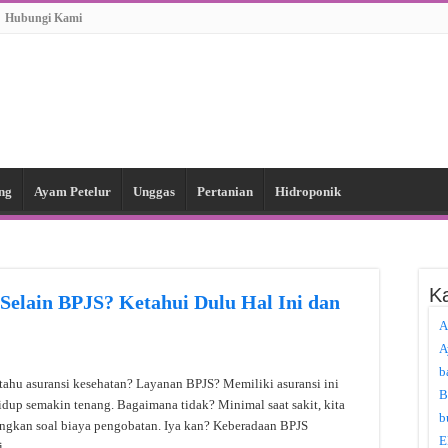
Hubungi Kami
ng
Ayam Petelur
Unggas
Pertanian
Hidroponik
Ka
Selain BPJS? Ketahui Dulu Hal Ini dan
A
A
b
 tahu asuransi kesehatan? Layanan BPJS? Memiliki asuransi ini
B
dup semakin tenang. Bagaimana tidak? Minimal saat sakit, kita
b
ingkan soal biaya pengobatan. Iya kan? Keberadaan BPJS
E
ni …