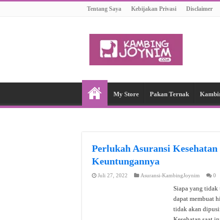
Tentang Saya
Kebijakan Privasi
Disclaimer
My Store
Pakan Ternak
Kambi
Perlukah Asuransi Kesehatan 
Keuntungannya
Juli 27, 2022
Asuransi-KambingJoynim
0
Siapa yang tidak
dapat membuat hi
tidak akan dipus
Kesehatan saat i