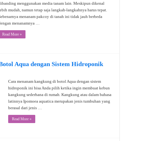
dibanding menggunakan media tanam lain. Meskipun dikenal
lebih mudah, namun tetap saja langkah-langkahnya harus tepat.
Sebenarnya menanam pakcoy di tanah ini tidak jauh berbeda
dengan menanamnya …
Read More »
otol Aqua dengan Sistem Hidroponik
Cara menanam kangkung di botol Aqua dengan sistem
hidroponik ini bisa Anda pilih ketika ingin membuat kebun
kangkung sederhana di rumah. Kangkung atau dalam bahasa
latinnya Ipomoea aquatica merupakan jenis tumbuhan yang
berasal dari jenis …
Read More »