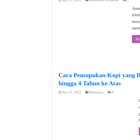
Juli 15, 2022
Berkebun
,
Pertanian
2
Asam
lebi
bany
ment
Re
Cara Pemupukan Kopi yang B
hingga 4 Tahun ke Atas
Juli 15, 2022
Berkebun
0