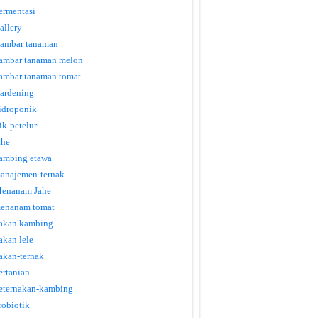
ermentasi
allery
ambar tanaman
ambar tanaman melon
ambar tanaman tomat
ardening
idroponik
tik-petelur
ahe
ambing etawa
anajemen-ternak
enanam Jahe
enanam tomat
akan kambing
akan lele
akan-ternak
ertanian
eternakan-kambing
robiotik