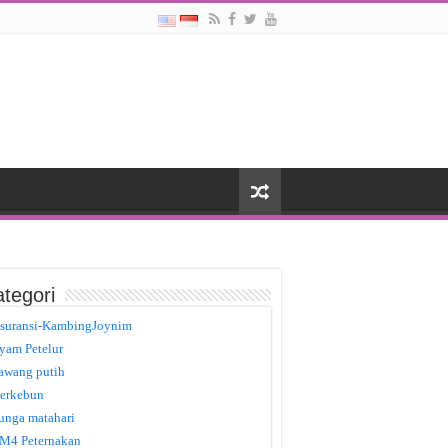
tegori
suransi-KambingJoynim
yam Petelur
awang putih
erkebun
unga matahari
M4 Peternakan