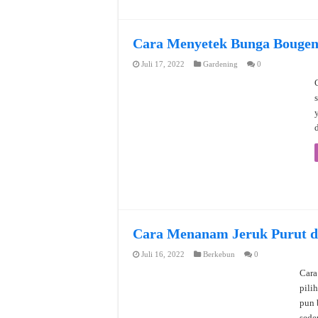
Cara Menyetek Bunga Bougenv
Juli 17, 2022
Gardening
0
Cara Menanam Jeruk Purut da
Juli 16, 2022
Berkebun
0
Cara
pili
pun 
sede