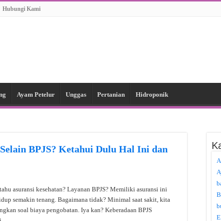
Hubungi Kami
ng
Ayam Petelur
Unggas
Pertanian
Hidroponik
Ka
Selain BPJS? Ketahui Dulu Hal Ini dan
A
A
b
 tahu asuransi kesehatan? Layanan BPJS? Memiliki asuransi ini
B
dup semakin tenang. Bagaimana tidak? Minimal saat sakit, kita
b
ingkan soal biaya pengobatan. Iya kan? Keberadaan BPJS
E
ni …