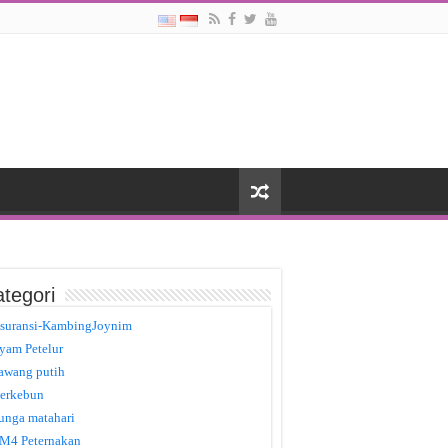
tegori
suransi-KambingJoynim
yam Petelur
awang putih
erkebun
unga matahari
M4 Peternakan