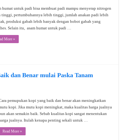
 humat untuk padi bisa membuat padi mampu menyerap nitrogen
h tinggi, pertumbuhannya lebih tinggi, jumlah anakan padi lebih
ak, produksi gabah lebih banyak dengan bobot gabah yang
hes. Selain itu, asam humat untuk padi …
ad More »
aik dan Benar mulai Paska Tanam
Cara pemupukan kopi yang baik dan benar akan meningkatkan
mutu kopi. Jika mutu kopi meningkat, maka kualitas harga jualnya
pun akan semakin baik. Sebab kualitas kopi sangat menentukan
harga jualnya. Itulah kenapa penting sekali untuk …
Read More »