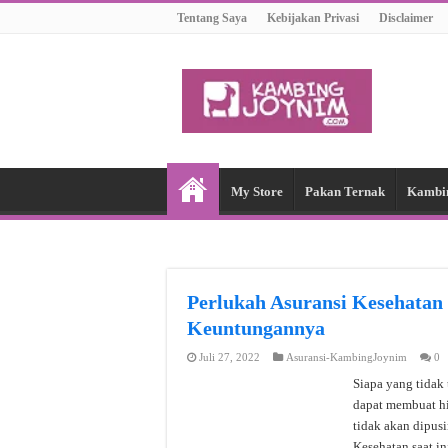
Tentang Saya
Kebijakan Privasi
Disclaimer
My Store
Pakan Ternak
Kambi
Perlukah Asuransi Kesehatan 
Keuntungannya
Juli 27, 2022
Asuransi-KambingJoynim
0
Siapa yang tidak
dapat membuat hi
tidak akan dipus
Kesehatan saat i