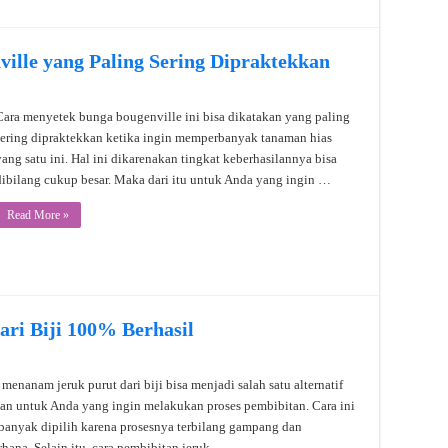
ille yang Paling Sering Dipraktekkan
Cara menyetek bunga bougenville ini bisa dikatakan yang paling
sering dipraktekkan ketika ingin memperbanyak tanaman hias
yang satu ini. Hal ini dikarenakan tingkat keberhasilannya bisa
dibilang cukup besar. Maka dari itu untuk Anda yang ingin …
Read More »
ri Biji 100% Berhasil
 menanam jeruk purut dari biji bisa menjadi salah satu alternatif
han untuk Anda yang ingin melakukan proses pembibitan. Cara ini
banyak dipilih karena prosesnya terbilang gampang dan
rhana. Selain itu, cara pembibitan jeruk …