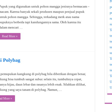
P
Pupuk yang digunakan untuk pohon mangga jenisnya bermacam –
p
macam. Karena banyak sekali produsen maupun penjual pupuk
p
untuk pohon mangga. Sehingga, terkadang merk atau nama
r
pupuknya berbeda tapi kandungannya sama. Oleh karena itu
s
dalam mencari …
T
t
Read More »
t
t
t
T
i Polybag
t
t
 pemupukan kangkung di polybag bila diberikan dengan benar,
T
kung bisa tumbuh sangat subur. selain itu, tumbuhnya cepat,
U
anya hijau, daun lebar dan rasanya lebih enak. Silahkan dilihat,
U
kung yang saya tanam di polybag. Namun, …
ad More »