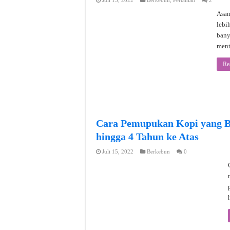
Juli 15, 2022
Berkebun
,
Pertanian
2
Asam
lebi
bany
ment
Re
Cara Pemupukan Kopi yang B
hingga 4 Tahun ke Atas
Juli 15, 2022
Berkebun
0