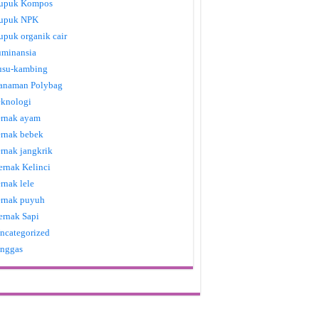
upuk Kompos
upuk NPK
upuk organik cair
uminansia
usu-kambing
anaman Polybag
eknologi
ernak ayam
ernak bebek
ernak jangkrik
ernak Kelinci
ernak lele
ernak puyuh
ernak Sapi
ncategorized
nggas