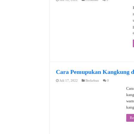
Cara Pemupukan Kangkung d
Juli 17, 2022
Berkebun
0
Cara
kang
warn
kang
Re