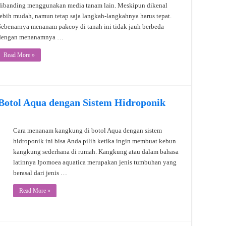
dibanding menggunakan media tanam lain. Meskipun dikenal
lebih mudah, namun tetap saja langkah-langkahnya harus tepat.
Sebenarnya menanam pakcoy di tanah ini tidak jauh berbeda
dengan menanamnya …
Read More »
otol Aqua dengan Sistem Hidroponik
Cara menanam kangkung di botol Aqua dengan sistem
hidroponik ini bisa Anda pilih ketika ingin membuat kebun
kangkung sederhana di rumah. Kangkung atau dalam bahasa
latinnya Ipomoea aquatica merupakan jenis tumbuhan yang
berasal dari jenis …
Read More »