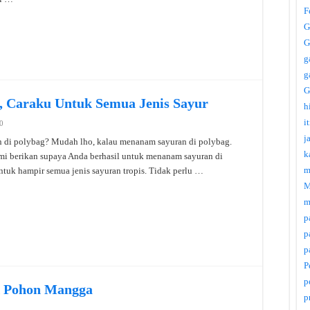
F
G
G
g
g
G
, Caraku Untuk Semua Jenis Sayur
h
i
0
j
di polybag? Mudah lho, kalau menanam sayuran di polybag.
k
mi berikan supaya Anda berhasil untuk menanam sayuran di
m
untuk hampir semua jenis sayuran tropis. Tidak perlu …
M
m
p
p
p
P
p
k Pohon Mangga
p