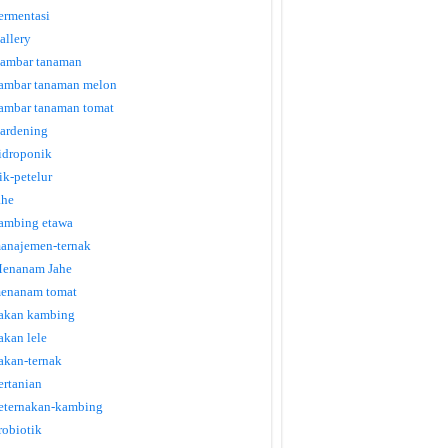
ermentasi
allery
ambar tanaman
ambar tanaman melon
ambar tanaman tomat
ardening
idroponik
tik-petelur
ahe
ambing etawa
anajemen-ternak
enanam Jahe
enanam tomat
akan kambing
akan lele
akan-ternak
ertanian
eternakan-kambing
robiotik