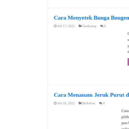
Cara Menyetek Bunga Bougenv
Juli 17, 2022
Gardening
0
Cara Menanam Jeruk Purut da
Juli 16, 2022
Berkebun
0
Cara
pili
pun 
sede