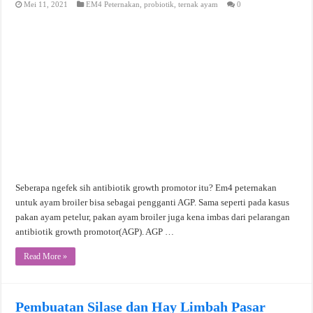
Mei 11, 2021
EM4 Peternakan
,
probiotik
,
ternak ayam
0
Seberapa ngefek sih antibiotik growth promotor itu? Em4 peternakan
untuk ayam broiler bisa sebagai pengganti AGP. Sama seperti pada kasus
pakan ayam petelur, pakan ayam broiler juga kena imbas dari pelarangan
antibiotik growth promotor(AGP). AGP …
Read More »
Pembuatan Silase dan Hay Limbah Pasar