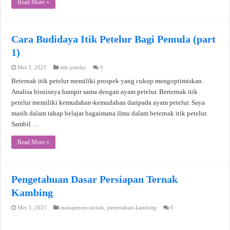
Read More »
Cara Budidaya Itik Petelur Bagi Pemula (part
1)
Mei 3, 2021
itik-petelur
0
Beternak itik petelur memiliki prospek yang cukup mengoptimiskan.
Analisa bisnisnya hampir sama dengan ayam petelur. Berternak itik
petelur memiliki kemudahan-kemudahan daripada ayam petelur. Saya
masih dalam tahap belajar bagaimana ilmu dalam beternak itik petelur.
Sambil …
Read More »
Pengetahuan Dasar Persiapan Ternak
Kambing
Mei 3, 2021
manajemen-ternak
,
peternakan-kambing
0