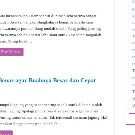
P
p
p
ara menanam labu siam sendiri di rumah sebenarnya sangat
udah. Asalkan langkah-langkahnya benar. Selain itu cara
r
erawatannya pun terbilang mudah sekali. Yang paling penting
s
ebenarnya adalah khasiat labu siam untuk kesehatan sangatlah
T
esar. Paling tidak …
t
t
Read More »
t
t
T
t
enar agar Buahnya Besar dan Cepat
t
T
U
mupuk jagung yang benar penting sekali untuk diketahui oleh
U
petani jagung. Apalagi pupuk bisa dikatakan sebagai material
penting untuk semua tanaman. Tak terkecuali tanaman jagung. Hal
arenakan fungsi utama pupuk adalah …
More »