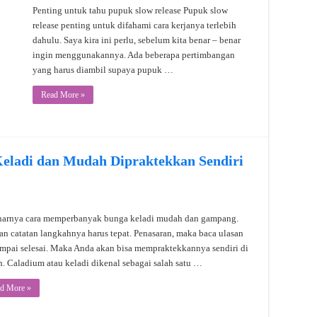
Penting untuk tahu pupuk slow release Pupuk slow
release penting untuk difahami cara kerjanya terlebih
dahulu. Saya kira ini perlu, sebelum kita benar – benar
ingin menggunakannya. Ada beberapa pertimbangan
yang harus diambil supaya pupuk …
Read More »
ladi dan Mudah Dipraktekkan Sendiri
narnya cara memperbanyak bunga keladi mudah dan gampang.
n catatan langkahnya harus tepat. Penasaran, maka baca ulasan
ampai selesai. Maka Anda akan bisa mempraktekkannya sendiri di
. Caladium atau keladi dikenal sebagai salah satu …
d More »