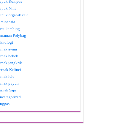
upuk Kompos
upuk NPK
upuk organik cair
uminansia
usu-kambing
anaman Polybag
eknologi
ernak ayam
ernak bebek
ernak jangkrik
ernak Kelinci
ernak lele
ernak puyuh
ernak Sapi
ncategorized
nggas