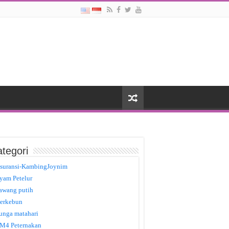
tegori
suransi-KambingJoynim
yam Petelur
awang putih
erkebun
unga matahari
M4 Peternakan