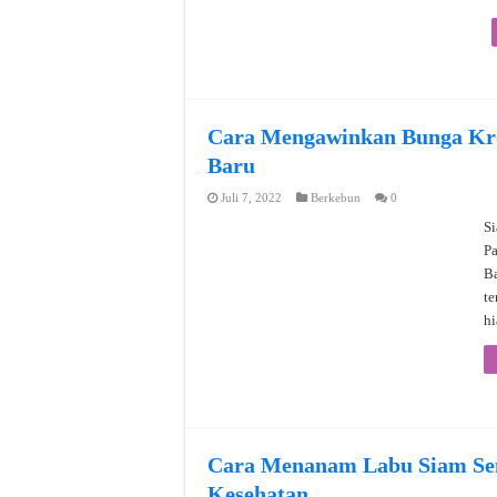
Cara Mengawinkan Bunga Kro
Baru
Juli 7, 2022
Berkebun
0
Si
Pa
Ba
te
h
Cara Menanam Labu Siam Sen
Kesehatan