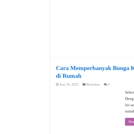
Cara Memperbanyak Bunga Ke
di Rumah
Juni 30, 2022
Berkebun
0
Sebe
Denga
ini s
rumah
Rea