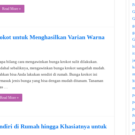
F
Read More »
G
G
g
g
kot untuk Menghasilkan Varian Warna
G
h
i
j
apa bilang cara mengawinkan bunga krokot sulit dilakukan.
k
dahal sebaliknya, mengawinkan bunga krokot sangatlah mudah.
m
hkan bisa Anda lakukan sendiri di rumah. Bunga krokot ini
rmasuk jenis bunga yang bisa dengan mudah ditanam. Tanaman
M
ias …
m
p
Read More »
p
p
P
p
diri di Rumah hingga Khasiatnya untuk
p