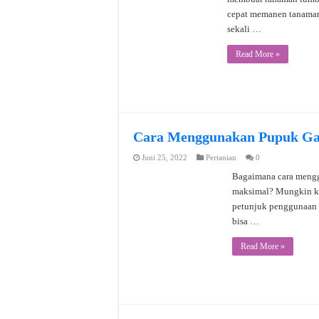
cepat memanen tanaman
sekali …
Read More »
Cara Menggunakan Pupuk Gan
Juni 25, 2022
Pertanian
0
Bagaimana cara mengg
maksimal? Mungkin ki
petunjuk penggunaan p
bisa …
Read More »