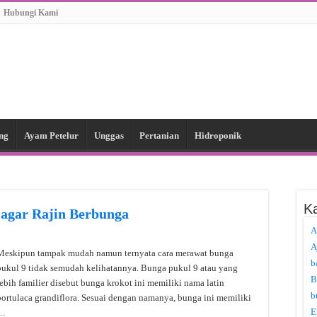
Hubungi Kami
ng
Ayam Petelur
Unggas
Pertanian
Hidroponik
Ka
agar Rajin Berbunga
A
A
Meskipun tampak mudah namun ternyata cara merawat bunga
b
pukul 9 tidak semudah kelihatannya. Bunga pukul 9 atau yang
B
lebih familier disebut bunga krokot ini memiliki nama latin
b
portulaca grandiflora. Sesuai dengan namanya, bunga ini memiliki
E
…