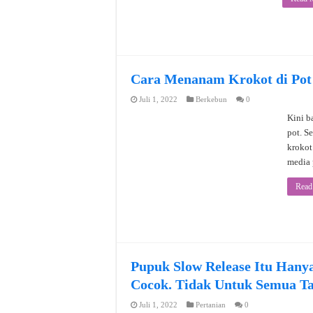
Cara Menanam Krokot di Pot
Juli 1, 2022
Berkebun
0
Kini b
pot. S
krokot
media 
Read
Pupuk Slow Release Itu Hany
Cocok. Tidak Untuk Semua T
Juli 1, 2022
Pertanian
0