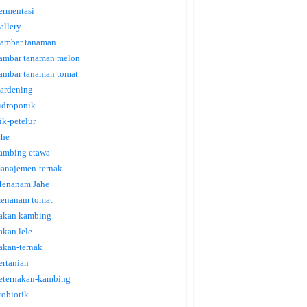
ermentasi
allery
ambar tanaman
ambar tanaman melon
ambar tanaman tomat
ardening
idroponik
tik-petelur
ahe
ambing etawa
anajemen-ternak
enanam Jahe
enanam tomat
akan kambing
akan lele
akan-ternak
ertanian
eternakan-kambing
robiotik