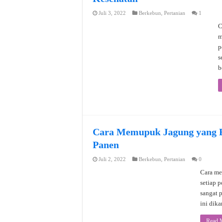
Juli 3, 2022
Berkebun
,
Pertanian
1
C
m
p
s
b
Cara Memupuk Jagung yang B
Panen
Juli 2, 2022
Berkebun
,
Pertanian
0
Cara me
setiap 
sangat 
ini dik
Read 