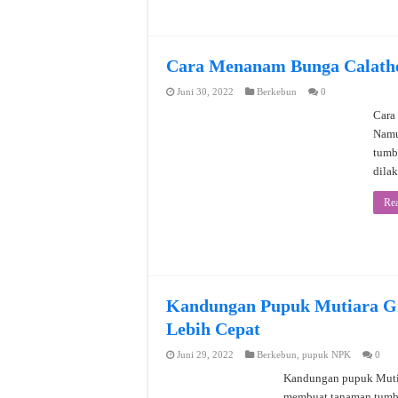
Cara Menanam Bunga Calathe
Juni 30, 2022
Berkebun
0
Cara
Namu
tumbu
dila
Re
Kandungan Pupuk Mutiara G
Lebih Cepat
Juni 29, 2022
Berkebun
,
pupuk NPK
0
Kandungan pupuk Muti
membuat tanaman tumbuh