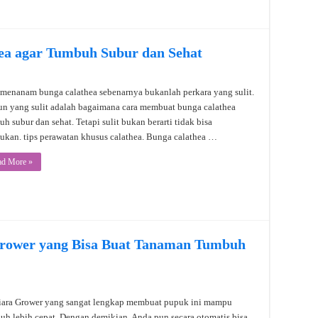
a agar Tumbuh Subur dan Sehat
 menanam bunga calathea sebenarnya bukanlah perkara yang sulit.
n yang sulit adalah bagaimana cara membuat bunga calathea
h subur dan sehat. Tetapi sulit bukan berarti tidak bisa
kukan. tips perawatan khusus calathea. Bunga calathea …
ad More »
rower yang Bisa Buat Tanaman Tumbuh
ara Grower yang sangat lengkap membuat pupuk ini mampu
 lebih cepat. Dengan demikian, Anda pun secara otomatis bisa