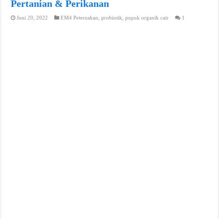
Pertanian & Perikanan
Juni 20, 2022
EM4 Peternakan
,
probiotik
,
pupuk organik cair
1