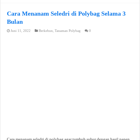
Cara Menanam Seledri di Polybag Selama 3
Bulan
Juni 11, 2022
Berkebun
,
Tanaman Polybag
0
Cara menanam seledri di polybag agar tumbuh subur dengan hasil panen