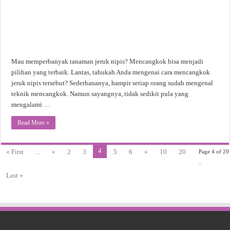
Mau memperbanyak tanaman jeruk nipis? Mencangkok bisa menjadi
pilihan yang terbaik. Lantas, tahukah Anda mengenai cara mencangkok
jeruk nipis tersebut? Sederhananya, hampir setiap orang sudah mengenal
teknik mencangkok. Namun sayangnya, tidak sedikit pula yang
mengalami …
Read More »
4
« First
...
«
2
3
5
6
»
10
20
Page 4 of 20
...
Last »