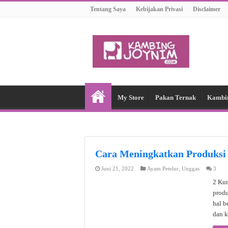
Tentang Saya
Kebijakan Privasi
Disclaimer
My Store
Pakan Ternak
Kambi
Cara Meningkatkan Produksi
Juni 21, 2022
Ayam Petelur
,
Unggas
3
2 Kun
produ
hal b
dan k