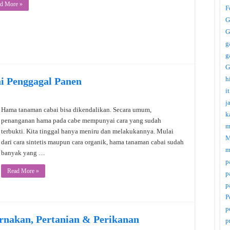
d More »
F
G
G
g
g
G
h
i Penggagal Panen
i
j
Hama tanaman cabai bisa dikendalikan. Secara umum,
k
penanganan hama pada cabe mempunyai cara yang sudah
m
terbukti. Kita tinggal hanya meniru dan melakukannya. Mulai
M
dari cara sintetis maupun cara organik, hama tanaman cabai sudah
m
banyak yang …
p
Read More »
p
p
P
p
rnakan, Pertanian & Perikanan
p