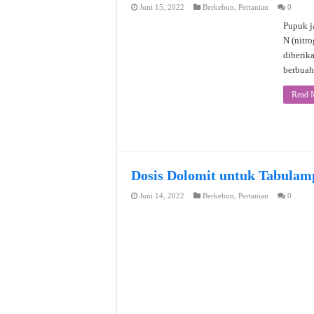
Juni 15, 2022
Berkebun
,
Pertanian
0
Pupuk j
N (nitro
diberik
berbuah
Read 
Dosis Dolomit untuk Tabulam
Juni 14, 2022
Berkebun
,
Pertanian
0