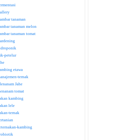
ermentasi
allery
ambar tanaman
ambar tanaman melon
ambar tanaman tomat
ardening
idroponik
tik-petelur
ahe
ambing etawa
anajemen-ternak
enanam Jahe
enanam tomat
akan kambing
akan lele
akan-ternak
ertanian
eternakan-kambing
robiotik