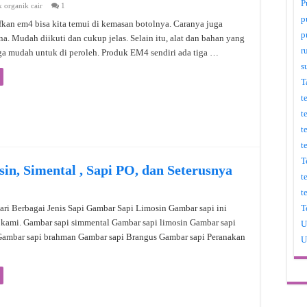
P
 organik cair
1
p
kan em4 bisa kita temui di kemasan botolnya. Caranya juga
p
na. Mudah diikuti dan cukup jelas. Selain itu, alat dan bahan yang
r
ga mudah untuk di peroleh. Produk EM4 sendiri ada tiga …
s
T
t
t
t
t
T
n, Simental , Sapi PO, dan Seterusnya
t
t
T
ri Berbagai Jenis Sapi Gambar Sapi Limosin Gambar sapi ini
 kami. Gambar sapi simmental Gambar sapi limosin Gambar sapi
U
Gambar sapi brahman Gambar sapi Brangus Gambar sapi Peranakan
U