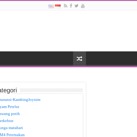
tegori
suransi-KambingJoynim
yam Petelur
awang putih
erkebun
unga matahari
M4 Peternakan