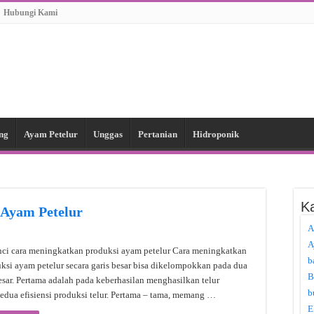
Hubungi Kami
ng
Ayam Petelur
Unggas
Pertanian
Hidroponik
Ka
 Ayam Petelur
A
A
ci cara meningkatkan produksi ayam petelur Cara meningkatkan
b
ksi ayam petelur secara garis besar bisa dikelompokkan pada dua
B
esar. Pertama adalah pada keberhasilan menghasilkan telur
b
edua efisiensi produksi telur. Pertama – tama, memang …
E