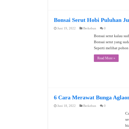
Bonsai Serut Hobi Puluhan Ju
Juni 19, 2022
Berkebun
0
Bonsai serut kalau sud
Bonsai serut yang sud
Seperti melihat pohon
Read More »
6 Cara Merawat Bunga Aglao
Juni 18, 2022
Berkebun
0
Ca
se
hi