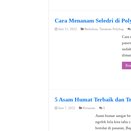
Cara Menanam Seledri di Pol
Juni 11, 2022
Berkebun
,
Tanaman Polybag
Cara 
panen
sudah
diman
Rea
5 Asam Humat Terbaik dan Te
Juni 7, 2022
Pertanian
0
Asam humat sangat ber
ngefek bila kita tahu
beredar di pasaran, B