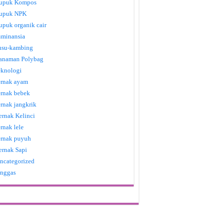
upuk Kompos
upuk NPK
upuk organik cair
uminansia
usu-kambing
anaman Polybag
eknologi
ernak ayam
ernak bebek
ernak jangkrik
ernak Kelinci
ernak lele
ernak puyuh
ernak Sapi
ncategorized
nggas