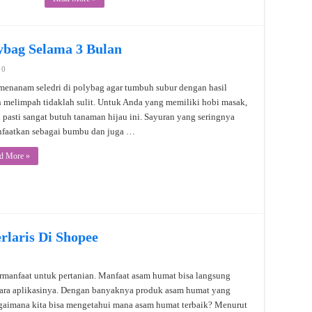
ybag Selama 3 Bulan
0
menanam seledri di polybag agar tumbuh subur dengan hasil
 melimpah tidaklah sulit. Untuk Anda yang memiliki hobi masak,
 pasti sangat butuh tanaman hijau ini. Sayuran yang seringnya
faatkan sebagai bumbu dan juga …
d More »
rlaris Di Shopee
manfaat untuk pertanian. Manfaat asam humat bisa langsung
 cara aplikasinya. Dengan banyaknya produk asam humat yang
agaimana kita bisa mengetahui mana asam humat terbaik? Menurut