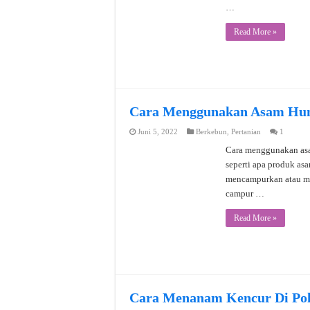
…
Read More »
Cara Menggunakan Asam Hum
Juni 5, 2022
Berkebun
,
Pertanian
1
Cara menggunakan asam
seperti apa produk as
mencampurkan atau me
campur …
Read More »
Cara Menanam Kencur Di Pol