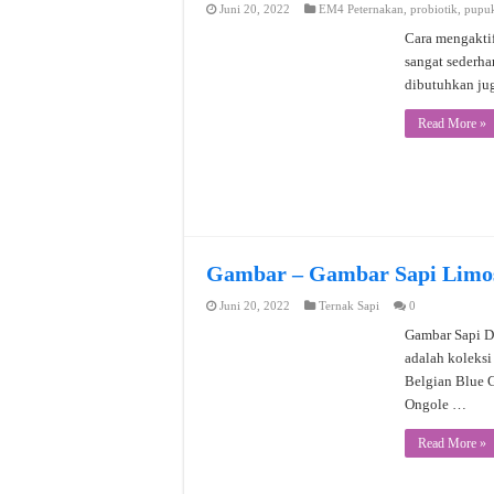
Juni 20, 2022
EM4 Peternakan
,
probiotik
,
pupuk
Cara mengaktif
sangat sederha
dibutuhkan ju
Read More »
Gambar – Gambar Sapi Limosi
Juni 20, 2022
Ternak Sapi
0
Gambar Sapi Da
adalah koleksi
Belgian Blue 
Ongole …
Read More »