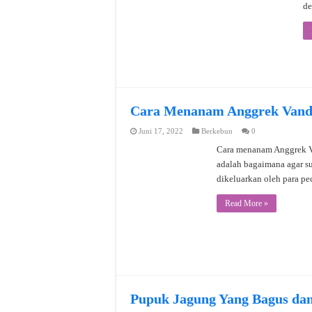
de
Cara Menanam Anggrek Vanda
Juni 17, 2022
Berkebun
0
Cara menanam Anggrek Va
adalah bagaimana agar su
dikeluarkan oleh para p
Read More »
Pupuk Jagung Yang Bagus da