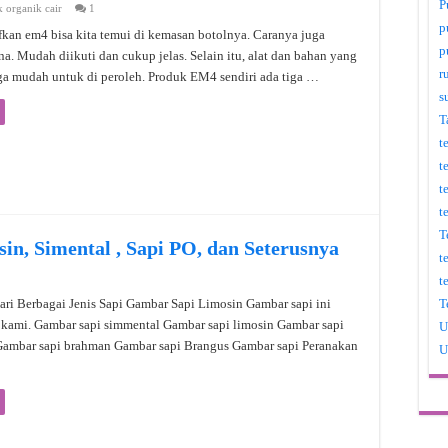
P
 organik cair
1
p
kan em4 bisa kita temui di kemasan botolnya. Caranya juga
p
na. Mudah diikuti dan cukup jelas. Selain itu, alat dan bahan yang
r
ga mudah untuk di peroleh. Produk EM4 sendiri ada tiga …
s
T
t
t
t
t
T
n, Simental , Sapi PO, dan Seterusnya
t
t
T
ri Berbagai Jenis Sapi Gambar Sapi Limosin Gambar sapi ini
 kami. Gambar sapi simmental Gambar sapi limosin Gambar sapi
U
Gambar sapi brahman Gambar sapi Brangus Gambar sapi Peranakan
U