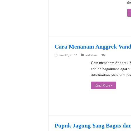
de
Cara Menanam Anggrek Vanda
Juni 17, 2022
Berkebun
0
Cara menanam Anggrek Va
adalah bagaimana agar su
dikeluarkan oleh para p
Read More »
Pupuk Jagung Yang Bagus da