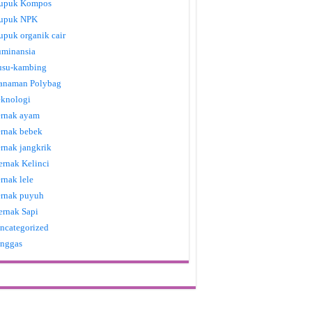
upuk Kompos
upuk NPK
upuk organik cair
uminansia
usu-kambing
anaman Polybag
eknologi
ernak ayam
ernak bebek
ernak jangkrik
ernak Kelinci
ernak lele
ernak puyuh
ernak Sapi
ncategorized
nggas