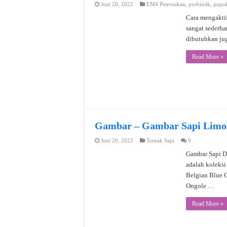
Juni 20, 2022
EM4 Peternakan
,
probiotik
,
pupuk
Cara mengaktif
sangat sederha
dibutuhkan ju
Read More »
Gambar – Gambar Sapi Limosi
Juni 20, 2022
Ternak Sapi
0
Gambar Sapi Da
adalah koleksi
Belgian Blue 
Ongole …
Read More »