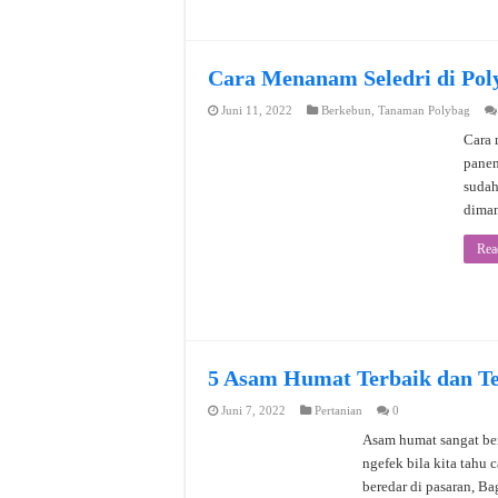
Cara Menanam Seledri di Pol
Juni 11, 2022
Berkebun
,
Tanaman Polybag
Cara 
panen
sudah
diman
Rea
5 Asam Humat Terbaik dan Te
Juni 7, 2022
Pertanian
0
Asam humat sangat ber
ngefek bila kita tahu
beredar di pasaran, B