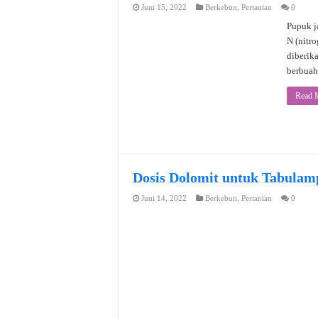
Juni 15, 2022
Berkebun
,
Pertanian
0
Pupuk j
N (nitro
diberik
berbuah
Read 
Dosis Dolomit untuk Tabulam
Juni 14, 2022
Berkebun
,
Pertanian
0