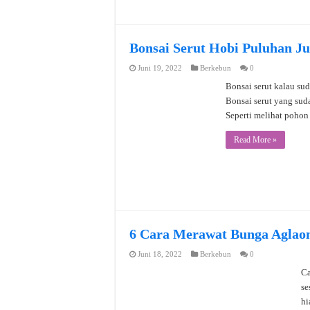
Bonsai Serut Hobi Puluhan Ju
Juni 19, 2022
Berkebun
0
Bonsai serut kalau sud
Bonsai serut yang sud
Seperti melihat pohon
Read More »
6 Cara Merawat Bunga Aglao
Juni 18, 2022
Berkebun
0
Ca
se
hi