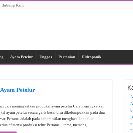
Hubungi Kami
ng
Ayam Petelur
Unggas
Pertanian
Hidroponik
Ka
 Ayam Petelur
A
A
ci cara meningkatkan produksi ayam petelur Cara meningkatkan
b
ksi ayam petelur secara garis besar bisa dikelompokkan pada dua
B
esar. Pertama adalah pada keberhasilan menghasilkan telur
b
edua efisiensi produksi telur. Pertama – tama, memang …
E