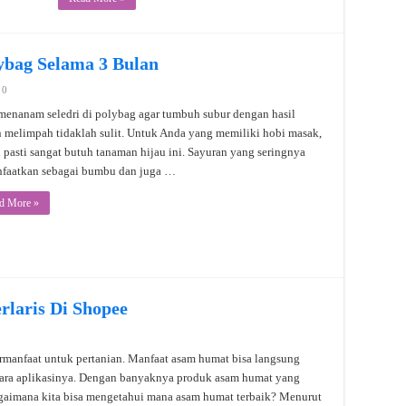
ybag Selama 3 Bulan
0
menanam seledri di polybag agar tumbuh subur dengan hasil
 melimpah tidaklah sulit. Untuk Anda yang memiliki hobi masak,
 pasti sangat butuh tanaman hijau ini. Sayuran yang seringnya
faatkan sebagai bumbu dan juga …
d More »
rlaris Di Shopee
manfaat untuk pertanian. Manfaat asam humat bisa langsung
 cara aplikasinya. Dengan banyaknya produk asam humat yang
agaimana kita bisa mengetahui mana asam humat terbaik? Menurut