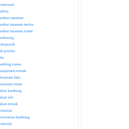
ermentasi
allery
ambar tanaman
ambar tanaman melon
ambar tanaman tomat
ardening
idroponik
tik-petelur
ahe
ambing etawa
anajemen-ternak
enanam Jahe
enanam tomat
akan kambing
akan lele
akan-ternak
ertanian
eternakan-kambing
robiotik