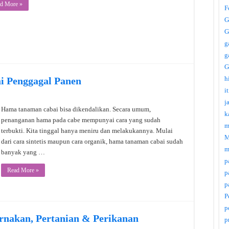
d More »
F
G
G
g
g
G
h
i Penggagal Panen
i
j
Hama tanaman cabai bisa dikendalikan. Secara umum,
k
penanganan hama pada cabe mempunyai cara yang sudah
m
terbukti. Kita tinggal hanya meniru dan melakukannya. Mulai
M
dari cara sintetis maupun cara organik, hama tanaman cabai sudah
m
banyak yang …
p
Read More »
p
p
P
p
rnakan, Pertanian & Perikanan
p