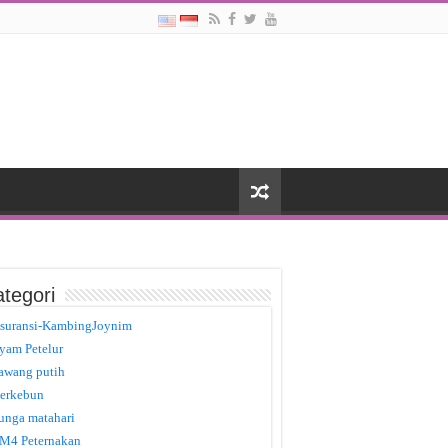
tegori
suransi-KambingJoynim
yam Petelur
awang putih
erkebun
unga matahari
M4 Peternakan