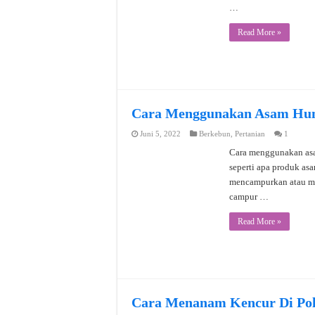
…
Read More »
Cara Menggunakan Asam Hum
Juni 5, 2022
Berkebun
,
Pertanian
1
Cara menggunakan asam
seperti apa produk as
mencampurkan atau me
campur …
Read More »
Cara Menanam Kencur Di Pol