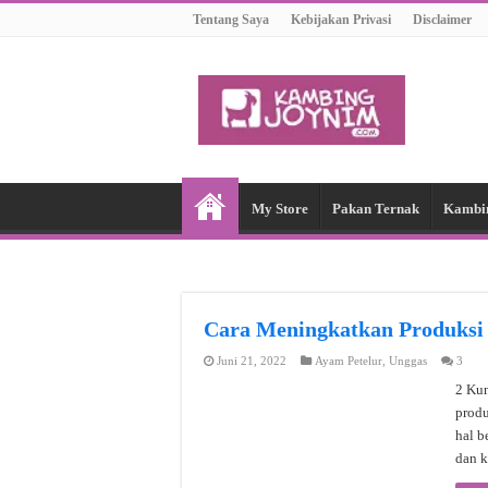
Tentang Saya
Kebijakan Privasi
Disclaimer
My Store
Pakan Ternak
Kambi
Cara Meningkatkan Produksi
Juni 21, 2022
Ayam Petelur
,
Unggas
3
2 Kun
produ
hal b
dan k