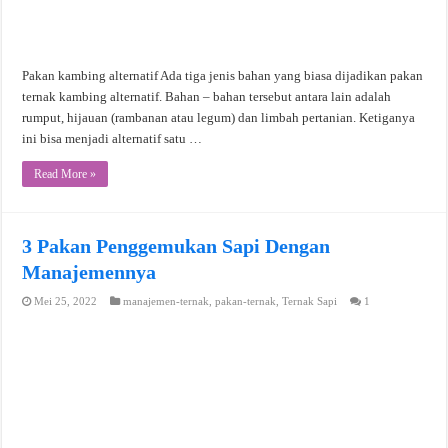
Pakan kambing alternatif Ada tiga jenis bahan yang biasa dijadikan pakan
ternak kambing alternatif. Bahan – bahan tersebut antara lain adalah
rumput, hijauan (rambanan atau legum) dan limbah pertanian. Ketiganya
ini bisa menjadi alternatif satu …
Read More »
3 Pakan Penggemukan Sapi Dengan
Manajemennya
Mei 25, 2022
manajemen-ternak
,
pakan-ternak
,
Ternak Sapi
1