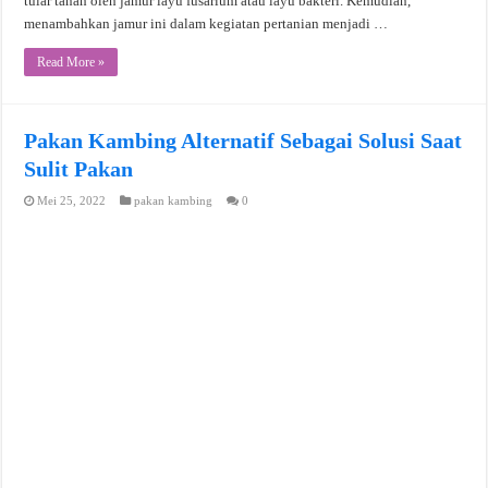
tular tanah oleh jamur layu fusarium atau layu bakteri. Kemudian,
menambahkan jamur ini dalam kegiatan pertanian menjadi …
Read More »
Pakan Kambing Alternatif Sebagai Solusi Saat
Sulit Pakan
Mei 25, 2022
pakan kambing
0