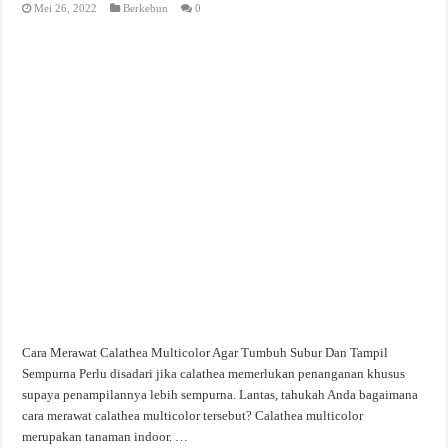
Mei 26, 2022
Berkebun
0
Cara Merawat Calathea Multicolor Agar Tumbuh Subur Dan Tampil
Sempurna Perlu disadari jika calathea memerlukan penanganan khusus
supaya penampilannya lebih sempurna. Lantas, tahukah Anda bagaimana
cara merawat calathea multicolor tersebut? Calathea multicolor
merupakan tanaman indoor. …