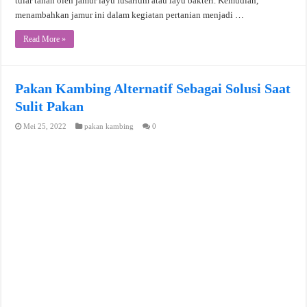
tular tanah oleh jamur layu fusarium atau layu bakteri. Kemudian,
menambahkan jamur ini dalam kegiatan pertanian menjadi …
Read More »
Pakan Kambing Alternatif Sebagai Solusi Saat
Sulit Pakan
Mei 25, 2022
pakan kambing
0