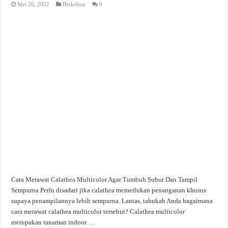
Mei 26, 2022
Berkebun
0
Cara Merawat Calathea Multicolor Agar Tumbuh Subur Dan Tampil
Sempurna Perlu disadari jika calathea memerlukan penanganan khusus
supaya penampilannya lebih sempurna. Lantas, tahukah Anda bagaimana
cara merawat calathea multicolor tersebut? Calathea multicolor
merupakan tanaman indoor. …