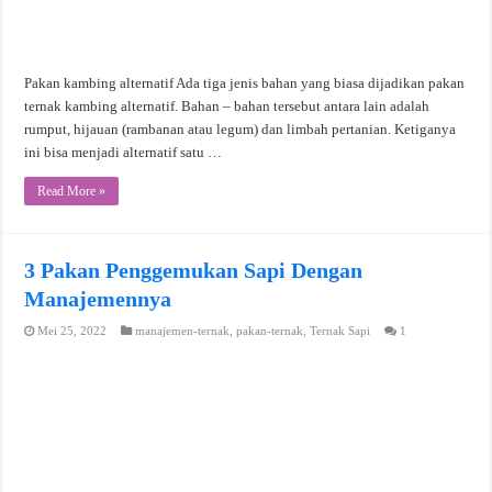
Pakan kambing alternatif Ada tiga jenis bahan yang biasa dijadikan pakan
ternak kambing alternatif. Bahan – bahan tersebut antara lain adalah
rumput, hijauan (rambanan atau legum) dan limbah pertanian. Ketiganya
ini bisa menjadi alternatif satu …
Read More »
3 Pakan Penggemukan Sapi Dengan
Manajemennya
Mei 25, 2022
manajemen-ternak
,
pakan-ternak
,
Ternak Sapi
1