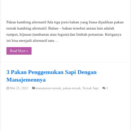
Pakan kambing alternatif Ada tiga jenis bahan yang biasa dijadikan pakan
ternak kambing alternatif. Bahan – bahan tersebut antara lain adalah
rumput, hijauan (rambanan atau legum) dan limbah pertanian. Ketiganya
ini bisa menjadi alternatif satu …
Read More »
3 Pakan Penggemukan Sapi Dengan
Manajemennya
Mei 25, 2022
manajemen-ternak
,
pakan-ternak
,
Ternak Sapi
1