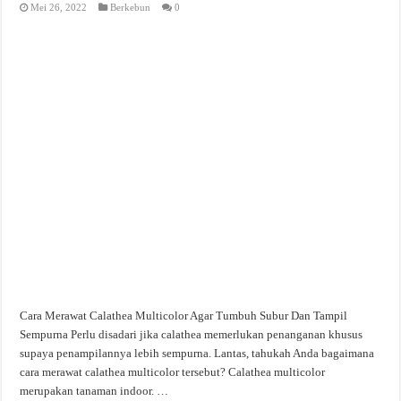
Mei 26, 2022
Berkebun
0
Cara Merawat Calathea Multicolor Agar Tumbuh Subur Dan Tampil
Sempurna Perlu disadari jika calathea memerlukan penanganan khusus
supaya penampilannya lebih sempurna. Lantas, tahukah Anda bagaimana
cara merawat calathea multicolor tersebut? Calathea multicolor
merupakan tanaman indoor. …