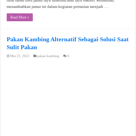
tular tanah oleh jamur layu fusarium atau layu bakteri. Kemudian,
menambahkan jamur ini dalam kegiatan pertanian menjadi …
Read More »
Pakan Kambing Alternatif Sebagai Solusi Saat
Sulit Pakan
Mei 25, 2022
pakan kambing
0