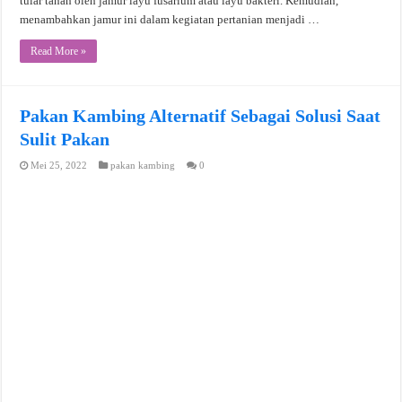
tular tanah oleh jamur layu fusarium atau layu bakteri. Kemudian,
menambahkan jamur ini dalam kegiatan pertanian menjadi …
Read More »
Pakan Kambing Alternatif Sebagai Solusi Saat
Sulit Pakan
Mei 25, 2022
pakan kambing
0