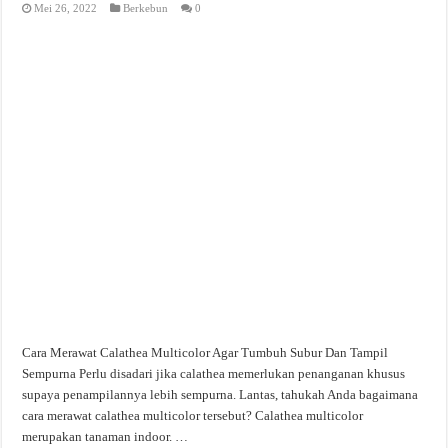
Mei 26, 2022
Berkebun
0
Cara Merawat Calathea Multicolor Agar Tumbuh Subur Dan Tampil
Sempurna Perlu disadari jika calathea memerlukan penanganan khusus
supaya penampilannya lebih sempurna. Lantas, tahukah Anda bagaimana
cara merawat calathea multicolor tersebut? Calathea multicolor
merupakan tanaman indoor. …