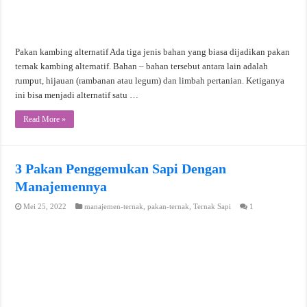
Pakan kambing alternatif Ada tiga jenis bahan yang biasa dijadikan pakan
ternak kambing alternatif. Bahan – bahan tersebut antara lain adalah
rumput, hijauan (rambanan atau legum) dan limbah pertanian. Ketiganya
ini bisa menjadi alternatif satu …
Read More »
3 Pakan Penggemukan Sapi Dengan
Manajemennya
Mei 25, 2022
manajemen-ternak
,
pakan-ternak
,
Ternak Sapi
1