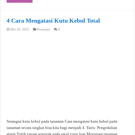
4 Cara Mengatasi Kutu Kebul Total
Mei 10, 2022
Pertanian
0
Serangan kutu kebul pada tanaman Cara mengatasi kutu kebul pada
tanaman secara singkat bisa kita bagi menjadi 4. Yaitu: Pengedalian
alami.Tertib tanam serentak pada areal yang luas.Menanam tanaman