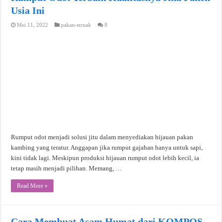
Usia Ini
Mei 11, 2022
pakan-ternak
8
Rumput odot menjadi solusi jitu dalam menyediakan hijauan pakan
kambing yang teratur. Anggapan jika rumput gajahan hanya untuk sapi,
kini tidak lagi. Meskipun produksi hijauan rumput odot lebih kecil, ia
tetap masih menjadi pilihan. Memang, …
Read More »
Cara Membuat Asam Humat dari KOMPOS