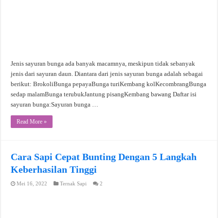
Jenis sayuran bunga ada banyak macamnya, meskipun tidak sebanyak
jenis dari sayuran daun. Diantara dari jenis sayuran bunga adalah sebagai
berikut: BrokoliBunga pepayaBunga turiKembang kolKecombrangBunga
sedap malamBunga terubukJantung pisangKembang bawang Daftar isi
sayuran bunga:Sayuran bunga …
Read More »
Cara Sapi Cepat Bunting Dengan 5 Langkah
Keberhasilan Tinggi
Mei 16, 2022
Ternak Sapi
2