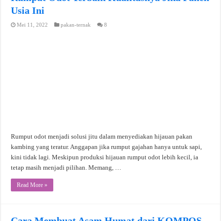
Usia Ini
Mei 11, 2022
pakan-ternak
8
Rumput odot menjadi solusi jitu dalam menyediakan hijauan pakan
kambing yang teratur. Anggapan jika rumput gajahan hanya untuk sapi,
kini tidak lagi. Meskipun produksi hijauan rumput odot lebih kecil, ia
tetap masih menjadi pilihan. Memang, …
Read More »
Cara Membuat Asam Humat dari KOMPOS