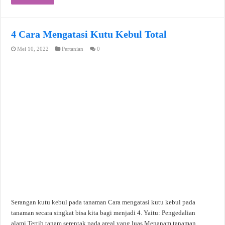
4 Cara Mengatasi Kutu Kebul Total
Mei 10, 2022
Pertanian
0
Serangan kutu kebul pada tanaman Cara mengatasi kutu kebul pada
tanaman secara singkat bisa kita bagi menjadi 4. Yaitu: Pengedalian
alami.Tertib tanam serentak pada areal yang luas.Menanam tanaman