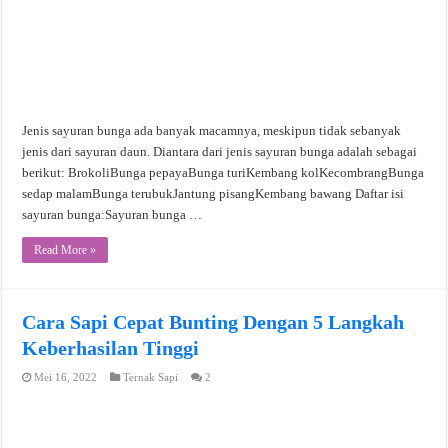
Jenis sayuran bunga ada banyak macamnya, meskipun tidak sebanyak
jenis dari sayuran daun. Diantara dari jenis sayuran bunga adalah sebagai
berikut: BrokoliBunga pepayaBunga turiKembang kolKecombrangBunga
sedap malamBunga terubukJantung pisangKembang bawang Daftar isi
sayuran bunga:Sayuran bunga …
Read More »
Cara Sapi Cepat Bunting Dengan 5 Langkah
Keberhasilan Tinggi
Mei 16, 2022
Ternak Sapi
2