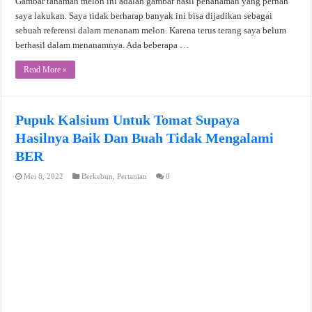
Gambar tanaman melon ini adalah gambar hasil penanaman yang pernah
saya lakukan. Saya tidak berharap banyak ini bisa dijadikan sebagai
sebuah referensi dalam menanam melon. Karena terus terang saya belum
berhasil dalam menanamnya. Ada beberapa …
Read More »
Pupuk Kalsium Untuk Tomat Supaya
Hasilnya Baik Dan Buah Tidak Mengalami
BER
Mei 8, 2022
Berkebun
,
Pertanian
0