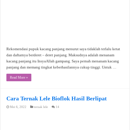
Rekomendasi pupuk kacang panjang menurut saya tidaklah terlalu ketat
dan daftarnya berderet – deret panjang. Maksudnya adalah menanam
kacang panjang itu InsyaAllah gampang. Saya pernah menanam kacang
panjang dan memang tingkat keberhasilannya cukup tinggi. Untuk …
Read More »
Cara Ternak Lele Bioflok Hasil Berlipat
Mei 6, 2022
ternak lele
14