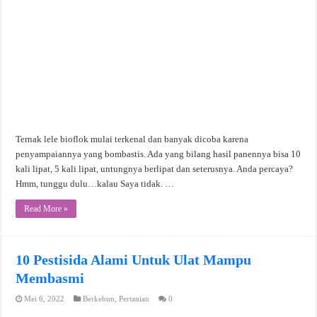
Ternak lele bioflok mulai terkenal dan banyak dicoba karena
penyampaiannya yang bombastis. Ada yang bilang hasil panennya bisa 10
kali lipat, 5 kali lipat, untungnya berlipat dan seterusnya. Anda percaya?
Hmm, tunggu dulu…kalau Saya tidak. …
Read More »
10 Pestisida Alami Untuk Ulat Mampu
Membasmi
Mei 6, 2022
Berkebun
,
Pertanian
0