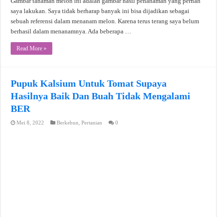
Gambar tanaman melon ini adalah gambar hasil penanaman yang pernah
saya lakukan. Saya tidak berharap banyak ini bisa dijadikan sebagai
sebuah referensi dalam menanam melon. Karena terus terang saya belum
berhasil dalam menanamnya. Ada beberapa …
Read More »
Pupuk Kalsium Untuk Tomat Supaya
Hasilnya Baik Dan Buah Tidak Mengalami
BER
Mei 8, 2022
Berkebun
,
Pertanian
0