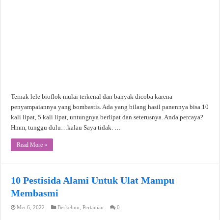
Ternak lele bioflok mulai terkenal dan banyak dicoba karena
penyampaiannya yang bombastis. Ada yang bilang hasil panennya bisa 10
kali lipat, 5 kali lipat, untungnya berlipat dan seterusnya. Anda percaya?
Hmm, tunggu dulu…kalau Saya tidak. …
Read More »
10 Pestisida Alami Untuk Ulat Mampu
Membasmi
Mei 6, 2022
Berkebun
,
Pertanian
0