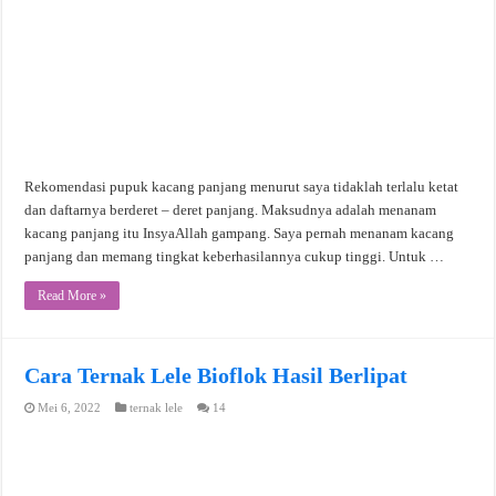
Rekomendasi pupuk kacang panjang menurut saya tidaklah terlalu ketat
dan daftarnya berderet – deret panjang. Maksudnya adalah menanam
kacang panjang itu InsyaAllah gampang. Saya pernah menanam kacang
panjang dan memang tingkat keberhasilannya cukup tinggi. Untuk …
Read More »
Cara Ternak Lele Bioflok Hasil Berlipat
Mei 6, 2022
ternak lele
14