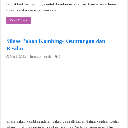
sangat baik pengaruhnya untuk kesuburan tanaman. Karena asam humat
bisa dikatakan sebagai perantara …
Read More »
Silase Pakan Kambing-Keuntungan dan
Resiko
Mei 3, 2022
pakan-ternak
0
Silase pakan kambing adalah pakan yang disimpan dalam keadaan kedap
udara untuk mempertahankan keawetannya. Sederhananya seperti itu.