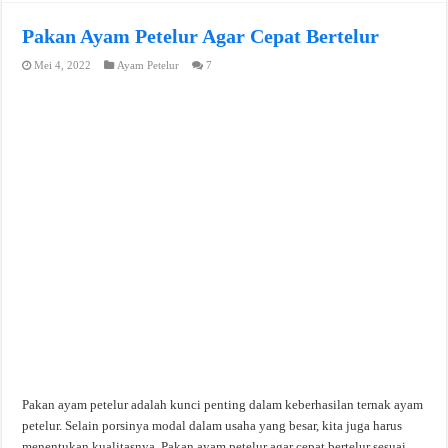
Pakan Ayam Petelur Agar Cepat Bertelur
Mei 4, 2022
Ayam Petelur
7
Pakan ayam petelur adalah kunci penting dalam keberhasilan ternak ayam
petelur. Selain porsinya modal dalam usaha yang besar, kita juga harus
menentukan kualitasnya. Pakan ayam petelur agar cepat bertelur sesuai