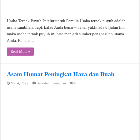
Usaha Ternak Puyuh Petelur untuk Pemula Usaha ternak puyuh adalah
usaha sambilan. Tapi, kalau Anda benar – benar yakin ada di jalan ini,
maka usaha ternak puyuh ini bisa menjadi sumber penghasilan utama
Anda. Kenapa …
Read More »
Asam Humat Peningkat Hara dan Buah
Mei 4, 2022
Berkebun
,
Pertanian
0