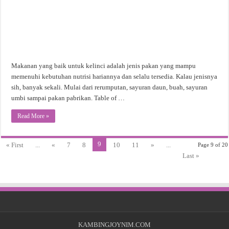
Makanan yang baik untuk kelinci adalah jenis pakan yang mampu
memenuhi kebutuhan nutrisi hariannya dan selalu tersedia. Kalau jenisnya
sih, banyak sekali. Mulai dari rerumputan, sayuran daun, buah, sayuran
umbi sampai pakan pabrikan. Table of …
Read More »
9
« First
...
«
7
8
10
11
»
...
Page 9 of 20
Last »
KAMBINGJOYNIM.COM