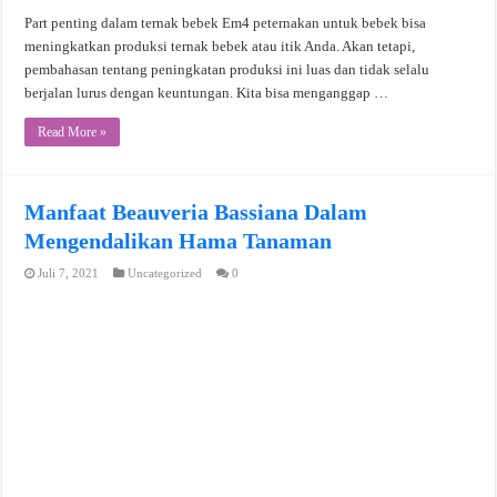
Part penting dalam ternak bebek Em4 peternakan untuk bebek bisa
meningkatkan produksi ternak bebek atau itik Anda. Akan tetapi,
pembahasan tentang peningkatan produksi ini luas dan tidak selalu
berjalan lurus dengan keuntungan. Kita bisa menganggap …
Read More »
Manfaat Beauveria Bassiana Dalam
Mengendalikan Hama Tanaman
Juli 7, 2021
Uncategorized
0