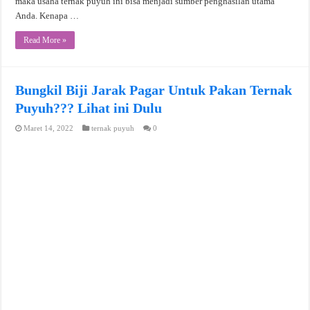
maka usaha ternak puyuh ini bisa menjadi sumber penghasilan utama
Anda. Kenapa …
Read More »
Bungkil Biji Jarak Pagar Untuk Pakan Ternak
Puyuh??? Lihat ini Dulu
Maret 14, 2022
ternak puyuh
0