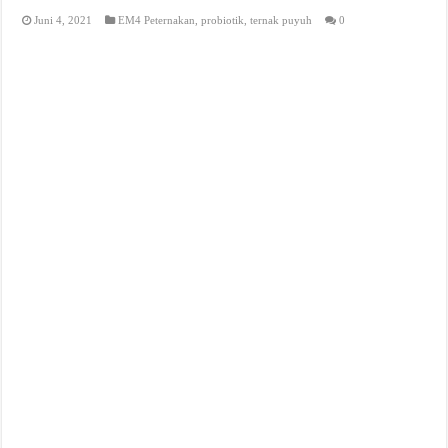
Juni 4, 2021
EM4 Peternakan
,
probiotik
,
ternak puyuh
0