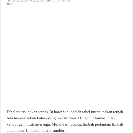
jangkrik
,
ternak lele
,
ternak puyuh
,
Ternak Sapi
4
Tabel nutrisi pakan ternak Di bawah ini adalah tabel nutrisi pakan ternak.
Ada banyak sekali bahan yang bisa dipakai. Dengan informasi nilai
kandungan nutrisinya juga. Mulai dari rumput, limbah pertanian, limbah
peternakan, limbah industri, sumber …