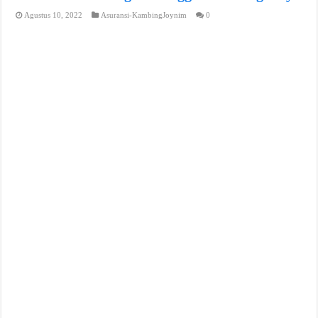
Agustus 10, 2022
Asuransi-KambingJoynim
0