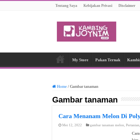
Tentang Saya
Kebijakan Privasi
Disclaimer
My Store
Pakan Ternak
Kambi
Home
/
Gambar tanaman
Gambar tanaman
Cara Menanam Melon Di Pol
Mei 12, 2022
gambar tanaman melon
,
Pertanian
Cara
kira