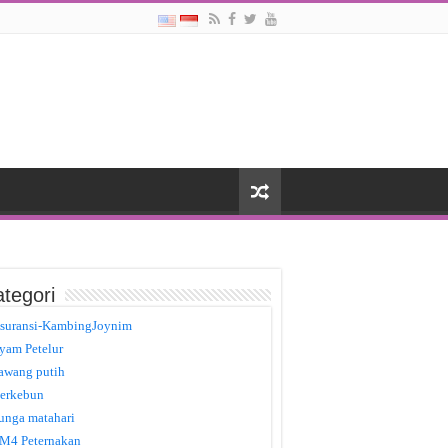
tegori
suransi-KambingJoynim
yam Petelur
awang putih
erkebun
unga matahari
M4 Peternakan