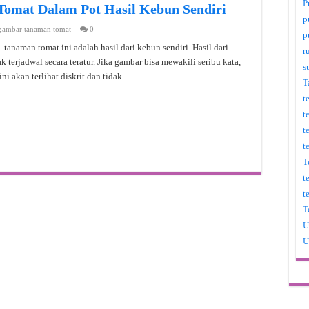
P
mat Dalam Pot Hasil Kebun Sendiri
p
gambar tanaman tomat
0
p
tanaman tomat ini adalah hasil dari kebun sendiri. Hasil dari
r
 terjadwal secara teratur. Jika gambar bisa mewakili seribu kata,
s
ini akan terlihat diskrit dan tidak …
T
t
t
t
t
T
t
t
T
U
U