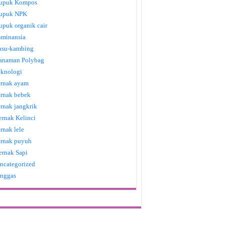
upuk Kompos
upuk NPK
upuk organik cair
uminansia
usu-kambing
anaman Polybag
eknologi
ernak ayam
ernak bebek
ernak jangkrik
ernak Kelinci
ernak lele
ernak puyuh
ernak Sapi
ncategorized
nggas