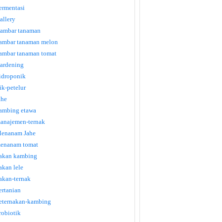
ermentasi
allery
ambar tanaman
ambar tanaman melon
ambar tanaman tomat
ardening
idroponik
tik-petelur
ahe
ambing etawa
anajemen-ternak
enanam Jahe
enanam tomat
akan kambing
akan lele
akan-ternak
ertanian
eternakan-kambing
robiotik