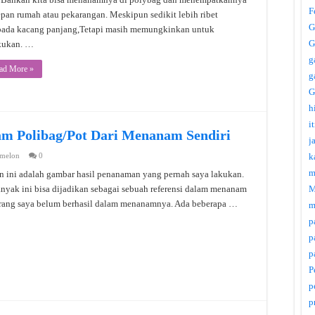
F
epan rumah atau pekarangan. Meskipun sedikit lebih ribet
G
pada kacang panjang,Tetapi masih memungkinkan untuk
G
kukan. …
g
ad More »
g
G
h
i
 Polibag/Pot Dari Menanam Sendiri
j
 melon
0
k
m
 ini adalah gambar hasil penanaman yang pernah saya lakukan.
anyak ini bisa dijadikan sebagai sebuah referensi dalam menanam
M
terang saya belum berhasil dalam menanamnya. Ada beberapa …
m
p
p
p
P
p
p