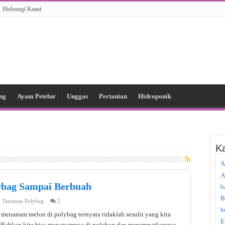
Hubungi Kami
ng
Ayam Petelur
Unggas
Pertanian
Hidroponik
Ka
A
A
ybag Sampai Berbuah
b
B
,
Tanaman Polybag
2
b
 menanam melon di polybag ternyata tidaklah sesulit yang kita
E
. Bahkan kita bisa menanamnya di polybag dan menempatkannya