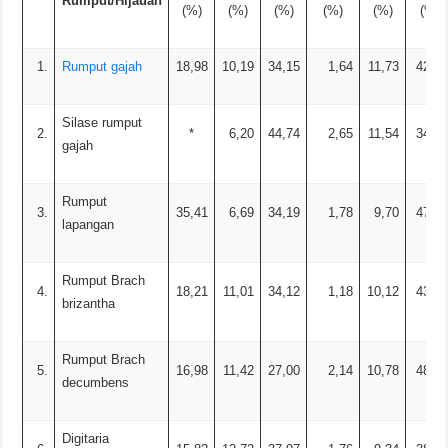
Rumput/Hijauan
(%)
(%)
(%)
(%)
(%)
(%)
1.
Rumput gajah
18,98
10,19
34,15
1,64
11,73
42,29
Silase rumput
2.
*
6,20
44,74
2,65
11,54
34,87
gajah
Rumput
3.
35,41
6,69
34,19
1,78
9,70
47,64
lapangan
Rumput Brach
4.
18,21
11,01
34,12
1,18
10,12
43,57
brizantha
Rumput Brach
5.
16,98
11,42
27,00
2,14
10,78
48,66
decumbens
Digitaria