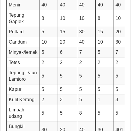
Menir
40
40
40
40
40
Tepung
8
10
10
8
10
Gaplek
Pollard
5
15
30
15
20
Gandum
10
20
40
10
30
Minyak/lemak
5
6
7
5
7
Tetes
2
2
2
2
2
Tepung Daun
5
5
5
5
5
Lamtoro
Kapur
5
5
5
5
5
Kulit Kerang
2
3
5
1
3
Limbah
5
5
8
5
5
udang
Bungkil
30
30
40
30
401