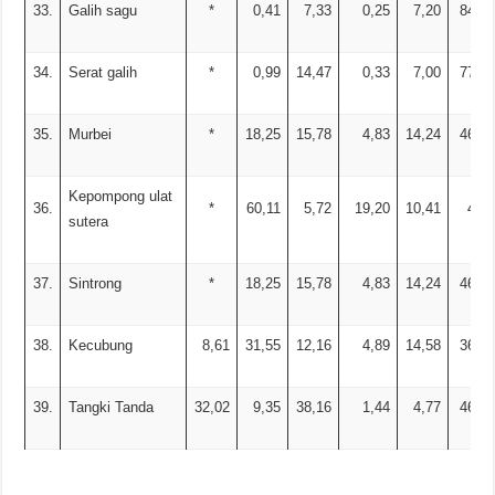
33.
Galih sagu
*
0,41
7,33
0,25
7,20
84,81
34.
Serat galih
*
0,99
14,47
0,33
7,00
77,21
35.
Murbei
*
18,25
15,78
4,83
14,24
46,90
Kepompong ulat
36.
*
60,11
5,72
19,20
10,41
4,56
sutera
37.
Sintrong
*
18,25
15,78
4,83
14,24
46,90
38.
Kecubung
8,61
31,55
12,16
4,89
14,58
36,82
39.
Tangki Tanda
32,02
9,35
38,16
1,44
4,77
46,28