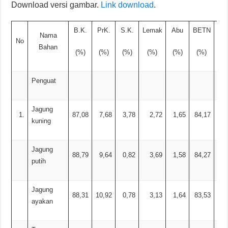
Download versi gambar.
Link download
.
B.K.
PrK.
S.K.
Lemak
Abu
BETN
C
Nama
No
Bahan
(%)
(%)
(%)
(%)
(%)
(%)
(%
Penguat
Jagung
1.
87,08
7,68
3,78
2,72
1,65
84,17
1,
kuning
Jagung
88,79
9,64
0,82
3,69
1,58
84,27
1,
putih
Jagung
88,31
10,92
0,78
3,13
1,64
83,53
0,
ayakan