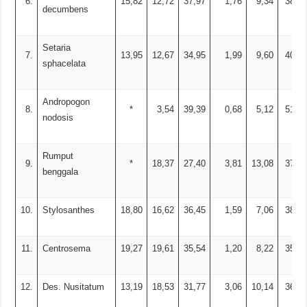
6.
15,82
12,72
37,97
1,76
9,34
38,22
decumbens
Setaria
7.
13,95
12,67
34,95
1,99
9,60
40,79
sphacelata
Andropogon
8.
*
3,54
39,39
0,68
5,12
51,27
nodosis
Rumput
9.
*
18,37
27,40
3,81
13,08
37,34
benggala
10.
Stylosanthes
18,80
16,62
36,45
1,59
7,06
38,28
11.
Centrosema
19,27
19,61
35,54
1,20
8,22
35,43
12.
Des. Nusitatum
13,19
18,53
31,77
3,06
10,14
36,50