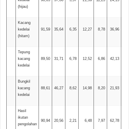
(hijau)
Kacang
kedelai
91,59
35,64
6,35
12,27
8,78
36,96
(hitam)
Tepung
kacang
89,50
31,71
6,78
12,52
6,86
42,13
kedelai
Bungkil
kacang
88,61
46,27
8,62
14,98
8,20
21,93
kedelai
Hasil
ikutan
90,94
20,56
2,21
6,48
7,97
62,78
pengolahan