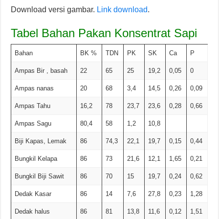
Download versi gambar.
Link download
.
Tabel Bahan Pakan Konsentrat Sapi
Bahan
BK %
TDN
PK
SK
Ca
P
Ampas Bir , basah
22
65
25
19,2
0,05
0
Ampas nanas
20
68
3,4
14,5
0,26
0,09
Ampas Tahu
16,2
78
23,7
23,6
0,28
0,66
Ampas Sagu
80,4
58
1,2
10,8
Biji Kapas, Lemak
86
74,3
22,1
19,7
0,15
0,44
Bungkil Kelapa
86
73
21,6
12,1
1,65
0,21
Bungkil Biji Sawit
86
70
15
19,7
0,24
0,62
Dedak Kasar
86
14
7,6
27,8
0,23
1,28
Dedak halus
86
81
13,8
11,6
0,12
1,51