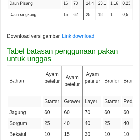
Daun Pisang
16
70
14,4
23,1
1,16
0,23
Daun singkong
15
62
25
18
1
0,5
Download versi gambar.
Link download
.
Tabel batasan penggunaan pakan
untuk unggas
Ayam
Ayam
Ayam
Bahan
Broiler
Broiler
petelur
petelur
petelur
Starter
Grower
Layer
Starter
Pedagi
Jagung
60
60
70
60
60
Sorgum
25
40
40
25
40
Bekatul
10
15
30
10
10