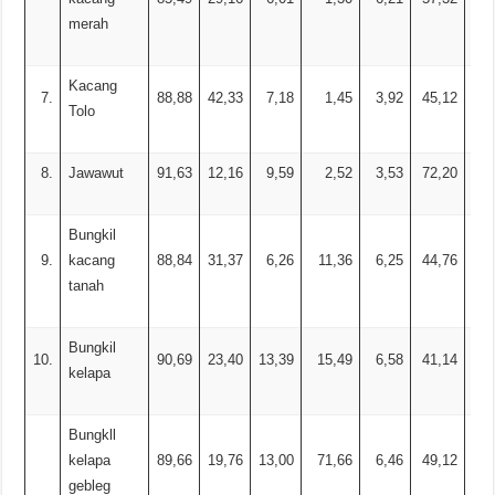
merah
Kacang
7.
88,88
42,33
7,18
1,45
3,92
45,12
0,
Tolo
8.
Jawawut
91,63
12,16
9,59
2,52
3,53
72,20
Bungkil
9.
kacang
88,84
31,37
6,26
11,36
6,25
44,76
tanah
Bungkil
10.
90,69
23,40
13,39
15,49
6,58
41,14
kelapa
Bungkll
kelapa
89,66
19,76
13,00
71,66
6,46
49,12
gebleg