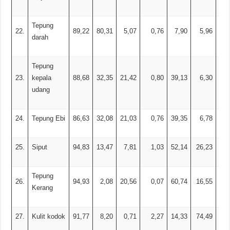
Tepung
22.
89,22
80,31
5,07
0,76
7,90
5,96
0,
darah
Tepung
23.
kepala
88,68
32,35
21,42
0,80
39,13
6,30
16,
udang
24.
Tepung Ebi
86,63
32,08
21,03
0,76
39,35
6,78
17,
25.
Siput
94,83
13,47
7,81
1,03
52,14
26,23
41,
Tepung
26.
94,93
2,08
20,56
0,07
60,74
16,55
54,
Kerang
27.
Kulit kodok
91,77
8,20
0,71
2,27
14,33
74,49
4,