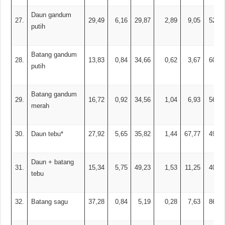
Daun gandum
27.
29,49
6,16
29,87
2,89
9,05
52,03
putih
Batang gandum
28.
13,83
0,84
34,66
0,62
3,67
60,21
putih
Batang gandum
29.
16,72
0,92
34,56
1,04
6,93
56,55
merah
30.
Daun tebu*
27,92
5,65
35,82
1,44
67,77
49,32
Daun + batang
31.
15,34
5,75
49,23
1,53
11,25
40,54
tebu
32.
Batang sagu
37,28
0,84
5,19
0,28
7,63
86,06