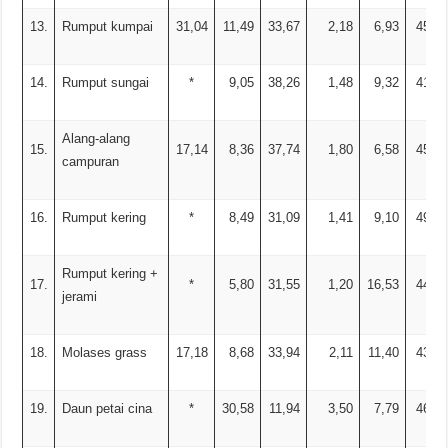
13.
Rumput kumpai
31,04
11,49
33,67
2,18
6,93
45,73
14.
Rumput sungai
*
9,05
38,26
1,48
9,32
41,89
Alang-alang
15.
17,14
8,36
37,74
1,80
6,58
45,52
campuran
16.
Rumput kering
*
8,49
31,09
1,41
9,10
49,91
Rumput kering +
17.
*
5,80
31,55
1,20
16,53
44,92
jerami
18.
Molases grass
17,18
8,68
33,94
2,11
11,40
43,87
19.
Daun petai cina
*
30,58
11,94
3,50
7,79
46,01