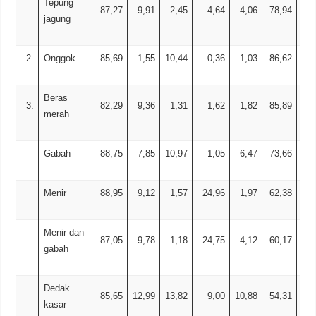
Tepung
87,27
9,91
2,45
4,64
4,06
78,94
jagung
2.
Onggok
85,69
1,55
10,44
0,36
1,03
86,62
Beras
3.
82,29
9,36
1,31
1,62
1,82
85,89
merah
Gabah
88,75
7,85
10,97
1,05
6,47
73,66
0,
Menir
88,95
9,12
1,57
24,96
1,97
62,38
Menir dan
87,05
9,78
1,18
24,75
4,12
60,17
gabah
Dedak
85,65
12,99
13,82
9,00
10,88
54,31
kasar