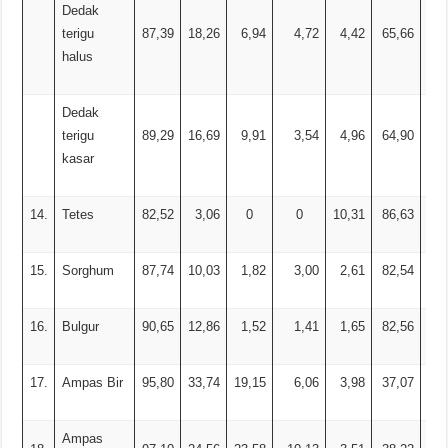
Dedak
terigu
87,39
18,26
6,94
4,72
4,42
65,66
halus
Dedak
terigu
89,29
16,69
9,91
3,54
4,96
64,90
kasar
14.
Tetes
82,52
3,06
0
0
10,31
86,63
15.
Sorghum
87,74
10,03
1,82
3,00
2,61
82,54
16.
Bulgur
90,65
12,86
1,52
1,41
1,65
82,56
17.
Ampas Bir
95,80
33,74
19,15
6,06
3,98
37,07
Ampas