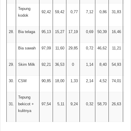
Tepung
92,42
59,42
0,77
7,12
0,86
31,83
7,
kodok
28.
Bia telaga
95,13
15,27
17,19
0,69
50,39
16,46
Bia sawah
97,09
11,60
29,85
0,72
46,62
11,21
29.
Skim Milk
92,21
36,53
0
1,14
8,40
54,93
2,
30.
CSM
90,85
18,00
1,33
2,14
4,52
74,01
Tepung
31.
bekicot +
97,54
5,11
9,24
0,32
58,70
26,63
kulitnya