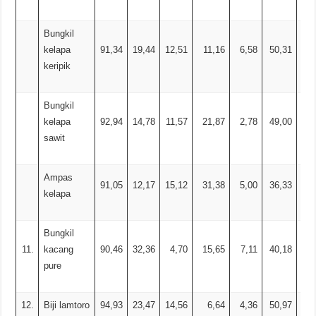
Bungkil
kelapa
91,34
19,44
12,51
11,16
6,58
50,31
0,
keripik
Bungkil
kelapa
92,94
14,78
11,57
21,87
2,78
49,00
sawit
Ampas
91,05
12,17
15,12
31,38
5,00
36,33
0,
kelapa
Bungkil
11.
kacang
90,46
32,36
4,70
15,65
7,11
40,18
1,
pure
12.
Biji lamtoro
94,93
23,47
14,56
6,64
4,36
50,97