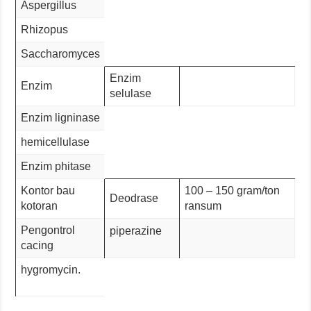
Aspergillus
Rhizopus
Saccharomyces
Enzim
Enzim
selulase
Enzim ligninase
hemicellulase
Enzim phitase
Kontor bau
100 – 150 gram/ton
Deodrase
kotoran
ransum
Pengontrol
piperazine
cacing
hygromycin.