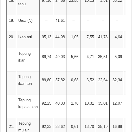
18.
97,10
24,56
23,58
10,13
3,51
38,22
tahu
19.
Urea (N)
–
41,61
–
–
–
–
20.
Ikan teri
95,13
44,98
1,05
7,55
41,78
4,64
7,
Tepung
89,74
49,03
5,66
4,71
35,51
5,09
11,
ikan
Tepung
89,80
37,82
0,68
6,52
22,64
32,34
5,
ikan teri
Tepung
92,25
40,83
1,78
10,31
35,01
12,07
13,
kepala ikan
Tepung
21.
92,33
33,62
0,61
13,70
35,19
16,88
10,
mujair