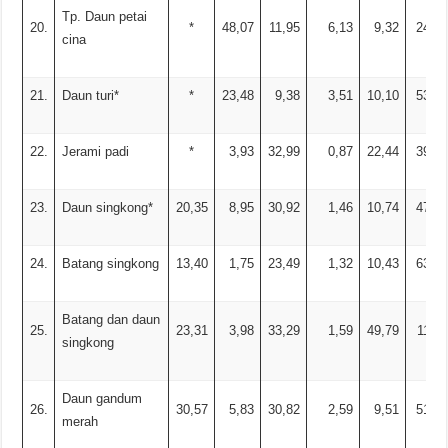
Tp. Daun petai
20.
*
48,07
11,95
6,13
9,32
24,53
cina
21.
Daun turi*
*
23,48
9,38
3,51
10,10
53,53
22.
Jerami padi
*
3,93
32,99
0,87
22,44
39,77
23.
Daun singkong*
20,35
8,95
30,92
1,46
10,74
47,93
24.
Batang singkong
13,40
1,75
23,49
1,32
10,43
63,01
Batang dan daun
25.
23,31
3,98
33,29
1,59
49,79
11,35
singkong
Daun gandum
26.
30,57
5,83
30,82
2,59
9,51
51,25
merah