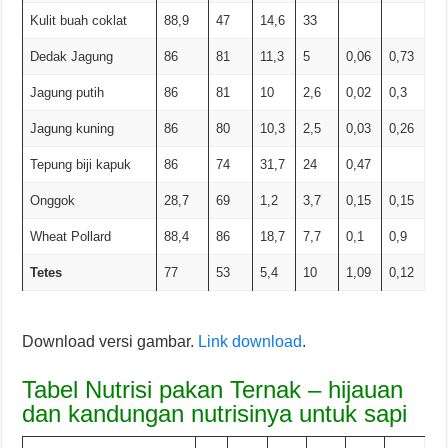
Kulit buah coklat
88,9
47
14,6
33
Dedak Jagung
86
81
11,3
5
0,06
0,73
Jagung putih
86
81
10
2,6
0,02
0,3
Jagung kuning
86
80
10,3
2,5
0,03
0,26
Tepung biji kapuk
86
74
31,7
24
0,47
Onggok
28,7
69
1,2
3,7
0,15
0,15
Wheat Pollard
88,4
86
18,7
7,7
0,1
0,9
Tetes
77
53
5,4
10
1,09
0,12
Download versi gambar.
Link download
.
Tabel Nutrisi pakan Ternak – hijauan
dan kandungan nutrisinya untuk sapi