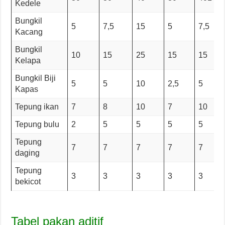
Kedele
Bungkil
5
7,5
15
5
7,5
Kacang
Bungkil
10
15
25
15
15
Kelapa
Bungkil Biji
5
5
10
2,5
5
Kapas
Tepung ikan
7
8
10
7
10
Tepung bulu
2
5
5
5
5
Tepung
7
7
7
7
7
daging
Tepung
3
3
3
3
3
bekicot
Tabel pakan aditif