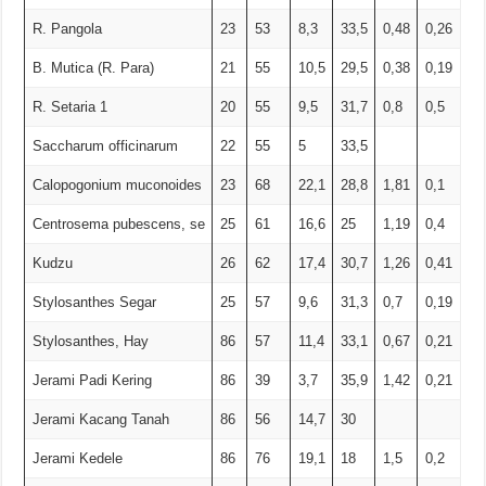
R. Pangola
23
53
8,3
33,5
0,48
0,26
B. Mutica (R. Para)
21
55
10,5
29,5
0,38
0,19
R. Setaria 1
20
55
9,5
31,7
0,8
0,5
Saccharum officinarum
22
55
5
33,5
Calopogonium muconoides
23
68
22,1
28,8
1,81
0,1
Centrosema pubescens, se
25
61
16,6
25
1,19
0,4
Kudzu
26
62
17,4
30,7
1,26
0,41
Stylosanthes Segar
25
57
9,6
31,3
0,7
0,19
Stylosanthes, Hay
86
57
11,4
33,1
0,67
0,21
Jerami Padi Kering
86
39
3,7
35,9
1,42
0,21
Jerami Kacang Tanah
86
56
14,7
30
Jerami Kedele
86
76
19,1
18
1,5
0,2