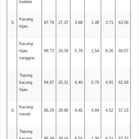
kedelai
Kacang
5.
87,79
27,37
3,88
1,48
3,71
63,56
1,
hijau
Kacang
hijau
88,73
24,34
5,79
1,54
8,26
60,07
sanggrai
Tepung
kacang
84,87
25,31
6,40
0,70
4,91
62,68
hijau
Kacang
6.
86,29
28,96
4,45
4,84
4,52
57,23
merah
Tepung
kacang
85,49
29,16
6,01
1,30
6,21
57,32