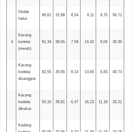
Dedak
89,61
15,88
8,54
9,11
9,75
56,72
halus
Kacang
4.
kedelai
91,34
38,65
7,59
14,42
9,04
30,30
(merah)
Kacang
kedelai
92,55
30,65
8,14
13,65
6,83
40,73
disanggrai
Kacang
kedelai
93,16
39,81
6,47
16,23
11,18
26,31
dikukus
Kadang
kedelai
90,05
37,86
5,37
21,39
11,23
24,15