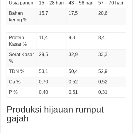
Usia panen
15 – 28 hari
43 – 56 hari
57 – 70 hari
Bahan
15,7
17,5
20,6
kering %
Protein
11,4
9,3
8,4
Kasar %
Serat Kasar
29,5
32,9
33,3
%
TDN %
53,1
50,4
52,9
Ca %
0,70
0,52
0,52
P %
0,40
0,51
0,31
Produksi hijauan rumput
gajah