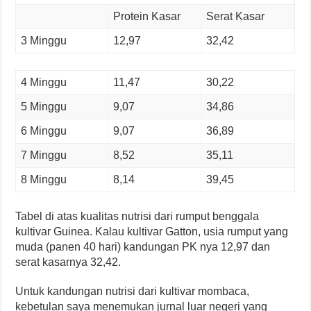
Protein Kasar
Serat Kasar
3 Minggu
12,97
32,42
4 Minggu
11,47
30,22
5 Minggu
9,07
34,86
6 Minggu
9,07
36,89
7 Minggu
8,52
35,11
8 Minggu
8,14
39,45
Tabel di atas kualitas nutrisi dari rumput benggala
kultivar Guinea. Kalau kultivar Gatton, usia rumput yang
muda (panen 40 hari) kandungan PK nya 12,97 dan
serat kasarnya 32,42.
Untuk kandungan nutrisi dari kultivar mombaca,
kebetulan saya menemukan jurnal luar negeri yang