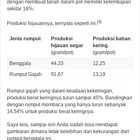
dengan membuat tanah dalam pot memiliki kelembapan
sekitar 16%.
[4]
Produksi hijauannya, ternyata seperti ini.
Jenis rumput
Produksi
Produksi bahan
hijauan segar
kering
(gram/pot)
(gram/pot)
Benggala
44,33
12,25
Rumput Gajah
91,67
13,19
Rumput gajah yang dalam keadaan kekeringan,
produksi berat keringnya turun sampai 45%. Bandingkan
dengan rumput mombaca yang hanya turun sebanyak
14,54% untuk produksi berat keringnya.
Saya kira, sampai sini Anda sudah bisa mendapat
gambaran dimana letak kelebihan dan kekurangan dari
rumput benggala ini.