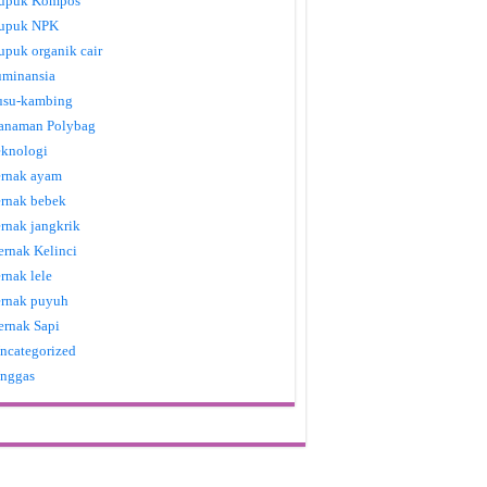
upuk Kompos
upuk NPK
upuk organik cair
uminansia
usu-kambing
anaman Polybag
eknologi
ernak ayam
ernak bebek
ernak jangkrik
ernak Kelinci
ernak lele
ernak puyuh
ernak Sapi
ncategorized
nggas