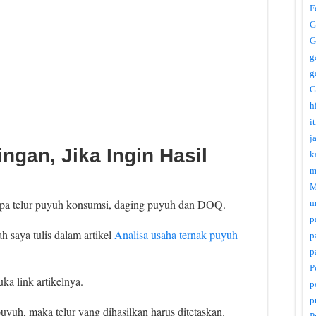
F
G
G
g
g
G
h
i
j
ingan, Jika Ingin Hasil
k
m
M
upa telur puyuh konsumsi, daging puyuh dan DOQ.
m
p
 saya tulis dalam artikel
Analisa usaha ternak puyuh
p
p
P
ka link artikelnya.
p
p
uh, maka telur yang dihasilkan harus ditetaskan.