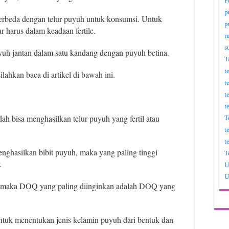
P
p
erbeda dengan telur puyuh untuk konsumsi. Untuk
p
r harus dalam keadaan fertile.
r
s
uyuh jantan dalam satu kandang dengan puyuh betina.
T
t
ahkan baca di artikel di bawah ini.
t
t
t
dah bisa menghasilkan telur puyuh yang fertil atau
T
t
t
enghasilkan bibit puyuh, maka yang paling tinggi
T
.
U
U
r, maka DOQ yang paling diinginkan adalah DOQ yang
untuk menentukan jenis kelamin puyuh dari bentuk dan