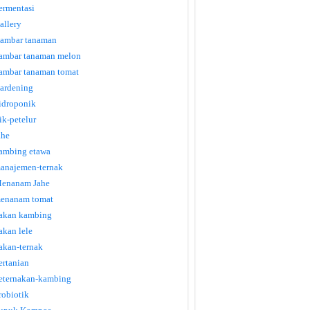
ermentasi
allery
ambar tanaman
ambar tanaman melon
ambar tanaman tomat
ardening
idroponik
tik-petelur
ahe
ambing etawa
anajemen-ternak
enanam Jahe
enanam tomat
akan kambing
akan lele
akan-ternak
ertanian
eternakan-kambing
robiotik