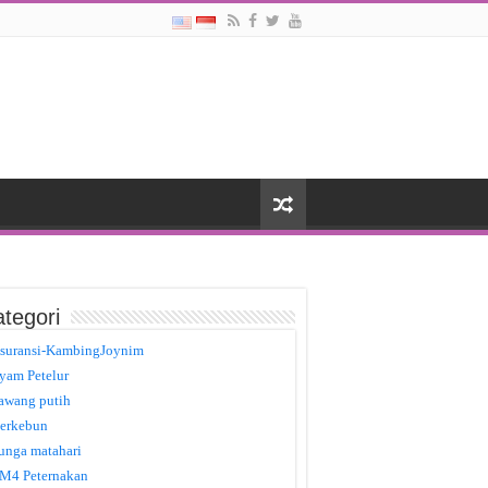
tegori
suransi-KambingJoynim
yam Petelur
awang putih
erkebun
unga matahari
M4 Peternakan