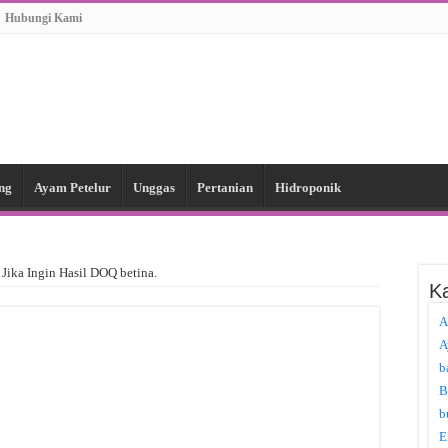
Hubungi Kami
ng
Ayam Petelur
Unggas
Pertanian
Hidroponik
 Jika Ingin Hasil DOQ betina.
Ka
A
A
b
B
b
E