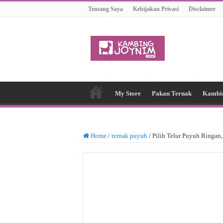
Tentang Saya
Kebijakan Privasi
Disclaimer
My Store
Pakan Ternak
Kambi
Home
/
ternak puyuh
/
Pilih Telur Puyuh Ringan,