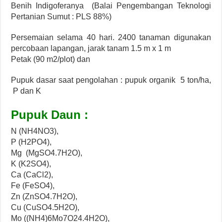
Benih Indigoferanya (Balai Pengembangan Teknologi
Pertanian Sumut : PLS 88%)
Persemaian selama 40 hari. 2400 tanaman digunakan
percobaan lapangan, jarak tanam 1.5 m x 1 m
Petak (90 m2/plot) dan
Pupuk dasar saat pengolahan : pupuk organik 5 ton/ha,
P dan K
Pupuk Daun :
N (NH4NO3),
P (H2PO4),
Mg (MgSO4.7H2O),
K (K2SO4),
Ca (CaCl2),
Fe (FeSO4),
Zn (ZnSO4.7H2O),
Cu (CuSO4.5H2O),
Mo ((NH4)6Mo7O24.4H2O),