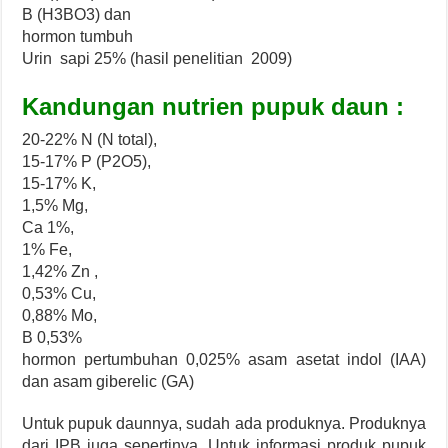
B (H3BO3) dan
hormon tumbuh
Urin sapi 25% (hasil penelitian 2009)
Kandungan nutrien pupuk daun :
20-22% N (N total),
15-17% P (P2O5),
15-17% K,
1,5% Mg,
Ca 1%,
1% Fe,
1,42% Zn ,
0,53% Cu,
0,88% Mo,
B 0,53%
hormon pertumbuhan 0,025% asam asetat indol (IAA)
dan asam giberelic (GA)
Untuk pupuk daunnya, sudah ada produknya. Produknya
dari IPB juga sepertinya. Untuk informasi produk pupuk