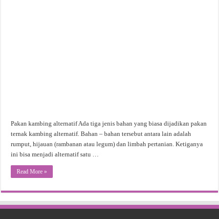
Pakan kambing alternatif Ada tiga jenis bahan yang biasa dijadikan pakan
ternak kambing alternatif. Bahan – bahan tersebut antara lain adalah
rumput, hijauan (rambanan atau legum) dan limbah pertanian. Ketiganya
ini bisa menjadi alternatif satu …
Read More »