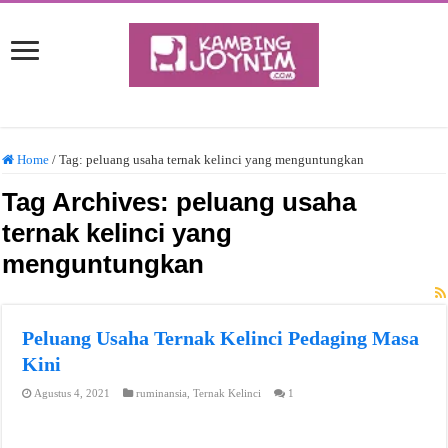
Home
/
Tag:
peluang usaha ternak kelinci yang menguntungkan
Tag Archives:
peluang usaha
ternak kelinci yang
menguntungkan
Peluang Usaha Ternak Kelinci Pedaging Masa
Kini
Agustus 4, 2021
ruminansia
,
Ternak Kelinci
1