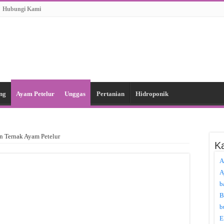
Hubungi Kami
ng
Ayam Petelur
Unggas
Pertanian
Hidroponik
n Ternak Ayam Petelur
Ka
A
A
b
B
b
E