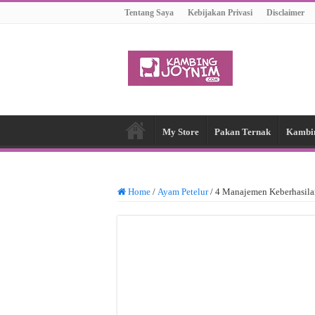
Tentang Saya
Kebijakan Privasi
Disclaimer
My Store
Pakan Ternak
Kambi
Home
/
Ayam Petelur
/
4 Manajemen Keberhasila