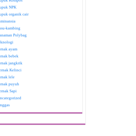
upuk Kompos
upuk NPK
upuk organik cair
uminansia
usu-kambing
anaman Polybag
eknologi
ernak ayam
ernak bebek
ernak jangkrik
ernak Kelinci
ernak lele
ernak puyuh
ernak Sapi
ncategorized
nggas