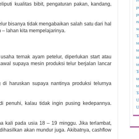
P
puti kualitas bibit, pengaturan pakan, kandang,
p
p
r
ur bisanya tidak mengabaikan salah satu dari hal
s
n – lahan kita mempelajarinya.
T
t
t
saha ternak ayam petelur, diperlukan start atau
t
awal supaya mesin produksi telur berjalan lancar
t
T
t
 di haruskan supaya nantinya produksi telurnya
t
T
U
di penuhi, kalau tidak ingin pusing kedepannya.
U
a kali pada usia 18 – 19 minggu. Jika terlambat,
dihasilkan akan mundur juga. Akibatnya, cashflow