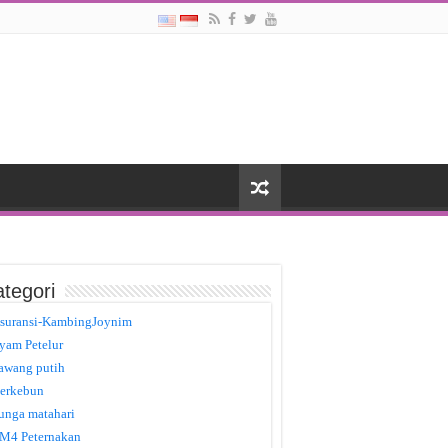
tegori
suransi-KambingJoynim
yam Petelur
awang putih
erkebun
unga matahari
M4 Peternakan