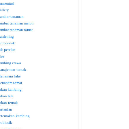
ermentasi
allery
ambar tanaman
ambar tanaman melon
ambar tanaman tomat
ardening
idroponik
tik-petelur
ahe
ambing etawa
anajemen-ternak
enanam Jahe
enanam tomat
akan kambing
akan lele
akan-ternak
ertanian
eternakan-kambing
robiotik