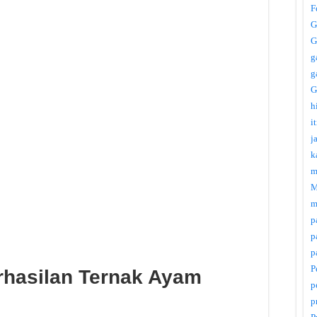
F
G
G
g
g
G
h
i
j
k
m
M
m
p
p
p
P
hasilan Ternak Ayam
p
p