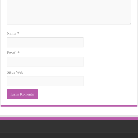
Nama
*
Email
*
Situs Web