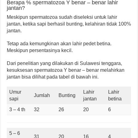
Berapa % spermatozoa Y benar – benar lahir
jantan?
Meskipun spermatozoa sudah diseleksi untuk lahir
jantan, ketika sapi berhasil bunting, kelahiran tidak 100%
jantan.
Tetap ada kemungkinan akan lahir pedet betina.
Meskipun persentasinya kecil.
Dari penelitian yang dilakukan di Sulawesi tenggara,
kesuksesan spermatozoa Y benar – benar melahirkan
jantan bisa dilihat pada tabel di bawah ini.
Umur
Lahir
Lahir
Jumlah
Bunting
sapi
jantan
betina
3 – 4 th
32
26
20
6
5 – 6
31
20
16
4