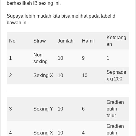
berhasilkah IB sexing ini.
Supaya lebih mudah kita bisa melihat pada tabel di
bawah ini.
Keterang
No
Straw
Jumlah
Hamil
an
Non
1
10
9
1
sexing
Sephade
2
Sexing X
10
10
x g 200
Gradien
3
Sexing Y
10
6
putih
telur
Gradien
4
Sexing X
10
4
putih