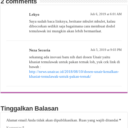
2 comments
Lekyo
Juli 6, 2019 at 6:01 AM
Saya sudah baca linknya, beritane mbulet mbulet, kalau
dibocorkan sedikit saja bagaimana cara membuat dodol
temulawak ini mungkin akan lebih bermanfaat.
Neza Secoria
Juli 5, 2019 at 9:03 PM
sekarang ada inovasi baru nih dari dosen Unair yaitu
khasiat temulawak untuk pakan ternak loh, yuk cek link di
bawah :
http://news.unair.ac.id/2018/08/10/dosen-unair-kenalkan-
khasiat-temulawak-untuk-pakan-ternak/
Tinggalkan Balasan
Alamat email Anda tidak akan dipublikasikan.
Ruas yang wajib ditandai
*
Komentar
*