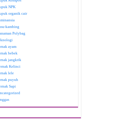
upuk Kompos
upuk NPK
upuk organik cair
uminansia
usu-kambing
anaman Polybag
eknologi
ernak ayam
ernak bebek
ernak jangkrik
ernak Kelinci
ernak lele
ernak puyuh
ernak Sapi
ncategorized
nggas