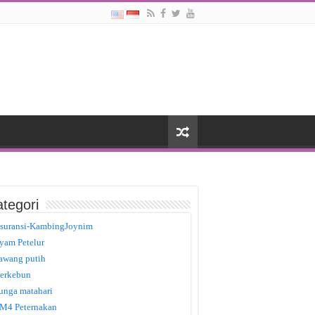
tegori
suransi-KambingJoynim
yam Petelur
awang putih
erkebun
unga matahari
M4 Peternakan