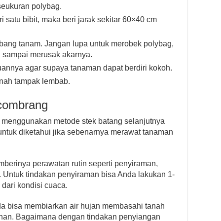
seukuran polybag.
 satu bibit, maka beri jarak sekitar 60×40 cm
lubang tanam. Jangan lupa untuk merobek polybag,
n sampai merusak akarnya.
juannya agar supaya tanaman dapat berdiri kokoh.
tanah tampak lembab.
combrang
enggunakan metode stek batang selanjutnya
untuk diketahui jika sebenarnya merawat tanaman
berinya perawatan rutin seperti penyiraman,
 Untuk tindakan penyiraman bisa Anda lakukan 1-
 dari kondisi cuaca.
da bisa membiarkan air hujan membasahi tanah
han. Bagaimana dengan tindakan penyiangan