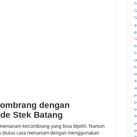
F
G
G
g
g
G
h
i
j
k
m
M
m
p
p
ombrang dengan
p
de Stek Batang
P
p
 menanam kecombrang yang bisa dipilih. Namun
p
an diulas cara menanam dengan menggunakan