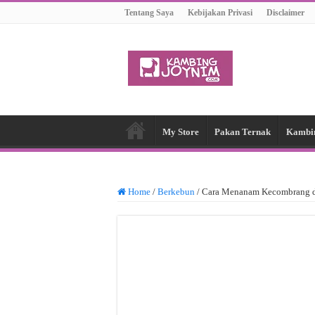
Tentang Saya
Kebijakan Privasi
Disclaimer
My Store
Pakan Ternak
Kambi
Home
/
Berkebun
/
Cara Menanam Kecombrang 