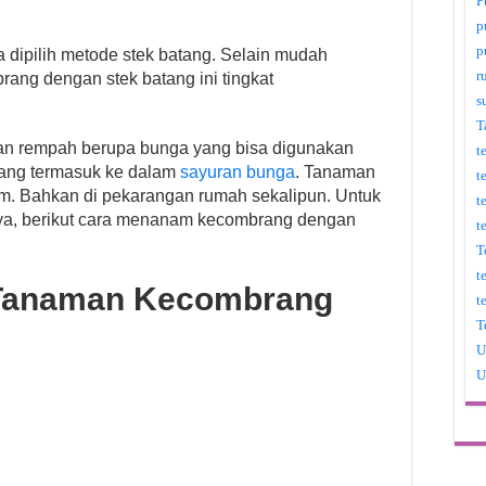
P
p
p
 dipilih metode stek batang. Selain mudah
r
ng dengan stek batang ini tingkat
s
T
an rempah berupa bunga yang bisa digunakan
t
ang termasuk ke dalam
sayuran bunga
. Tanaman
t
m. Bahkan di pekarangan rumah sekalipun. Untuk
t
ya, berikut cara menanam kecombrang dengan
t
T
t
 Tanaman Kecombrang
t
T
U
U