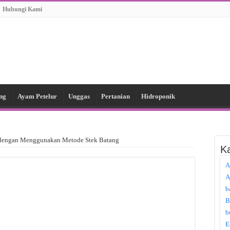
Hubungi Kami
ng
Ayam Petelur
Unggas
Pertanian
Hidroponik
dengan Menggunakan Metode Stek Batang
Ka
A
A
b
B
b
E