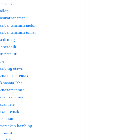
ermentasi
allery
ambar tanaman
ambar tanaman melon
ambar tanaman tomat
ardening
idroponik
tik-petelur
ahe
ambing etawa
anajemen-ternak
enanam Jahe
enanam tomat
akan kambing
akan lele
akan-ternak
ertanian
eternakan-kambing
robiotik