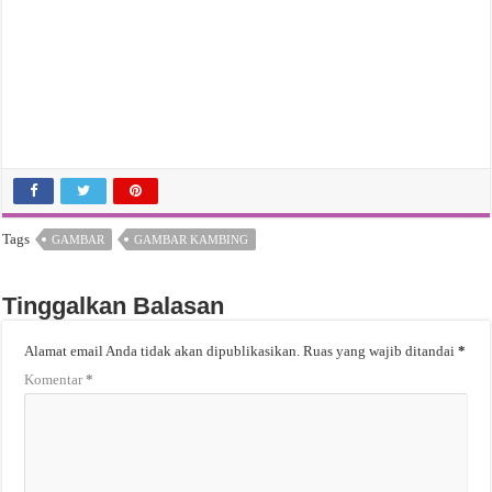
Tags
GAMBAR
GAMBAR KAMBING
Tinggalkan Balasan
Alamat email Anda tidak akan dipublikasikan.
Ruas yang wajib ditandai
*
Komentar
*