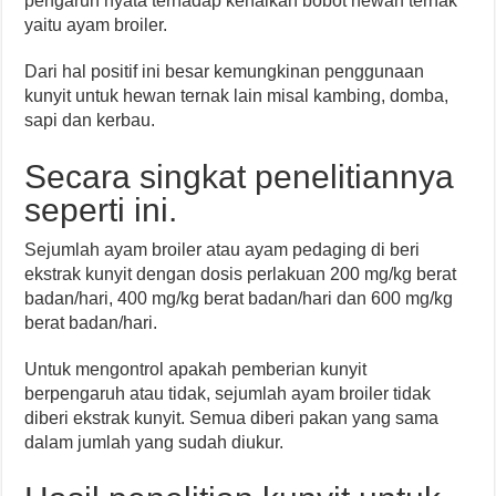
pengaruh nyata terhadap kenaikan bobot hewan ternak
yaitu ayam broiler.
Dari hal positif ini besar kemungkinan penggunaan
kunyit untuk hewan ternak lain misal kambing, domba,
sapi dan kerbau.
Secara singkat penelitiannya
seperti ini.
Sejumlah ayam broiler atau ayam pedaging di beri
ekstrak kunyit dengan dosis perlakuan 200 mg/kg berat
badan/hari, 400 mg/kg berat badan/hari dan 600 mg/kg
berat badan/hari.
Untuk mengontrol apakah pemberian kunyit
berpengaruh atau tidak, sejumlah ayam broiler tidak
diberi ekstrak kunyit. Semua diberi pakan yang sama
dalam jumlah yang sudah diukur.