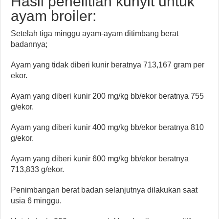
Hasil penelitian kunyit untuk
ayam broiler:
Setelah tiga minggu ayam-ayam ditimbang berat
badannya;
Ayam yang tidak diberi kunir beratnya 713,167 gram per
ekor.
Ayam yang diberi kunir 200 mg/kg bb/ekor beratnya 755
g/ekor.
Ayam yang diberi kunir 400 mg/kg bb/ekor beratnya 810
g/ekor.
Ayam yang diberi kunir 600 mg/kg bb/ekor beratnya
713,833 g/ekor.
Penimbangan berat badan selanjutnya dilakukan saat
usia 6 minggu.