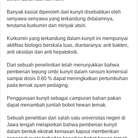
Banyak kasiat diperoleh dari kunyit disebabkan oleh
senyawa-senyawa yang terkandung didalamnya,
terutama kurkumin dan minyak atsiri.
Kurkumin yang terkandung dalam kunyit ini mempunyai
aktifitas biologis berskala luas, diantaranya: anti bakteri,
anti oksidan dan anti hepatoksik.
Dari sebuah penelinitian telah menunjukkan bahwa
pemberian tepung umbi kunyit dalam ransum komersial
sampai dosis 0.60 % dapat meningkatkan pertumbuhan
pada ternak ayam pedaging.
Penggunaan kunyit sebagai campuran bahan pakan
dapat menambah jumlah bobot hewan ternak.
Sebuah penelitian dari salah satu universitas negeri di
Jawa tengah melaporkan bahwa pemberian kunyit
dalam bentuk ekstrak kemasan kapsul memberikan