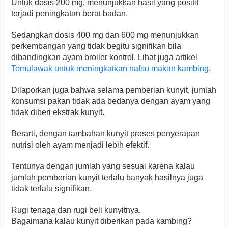
Untuk dosis 200 mg, menunjukkan hasil yang positif
terjadi peningkatan berat badan.
Sedangkan dosis 400 mg dan 600 mg menunjukkan
perkembangan yang tidak begitu signifikan bila
dibandingkan ayam broiler kontrol. Lihat juga artikel
Temulawak untuk meningkatkan nafsu makan kambing
.
Dilaporkan juga bahwa selama pemberian kunyit, jumlah
konsumsi pakan tidak ada bedanya dengan ayam yang
tidak diberi ekstrak kunyit.
Berarti, dengan tambahan kunyit proses penyerapan
nutrisi oleh ayam menjadi lebih efektif.
Tentunya dengan jumlah yang sesuai karena kalau
jumlah pemberian kunyit terlalu banyak hasilnya juga
tidak terlalu signifikan.
Rugi tenaga dan rugi beli kunyitnya.
Bagaimana kalau kunyit diberikan pada kambing?