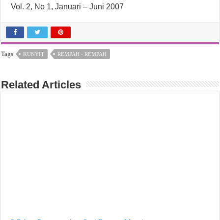
Vol. 2, No 1, Januari – Juni 2007
Tags
KUNYIT
REMPAH - REMPAH
Related Articles