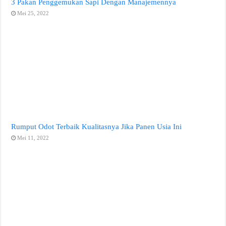
3 Pakan Penggemukan Sapi Dengan Manajemennya
Mei 25, 2022
Rumput Odot Terbaik Kualitasnya Jika Panen Usia Ini
Mei 11, 2022