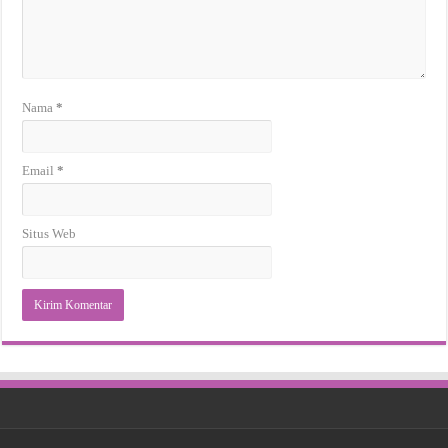
Nama
*
Email
*
Situs Web