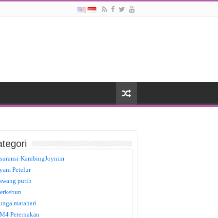
tegori
suransi-KambingJoynim
yam Petelur
awang putih
erkebun
unga matahari
M4 Peternakan