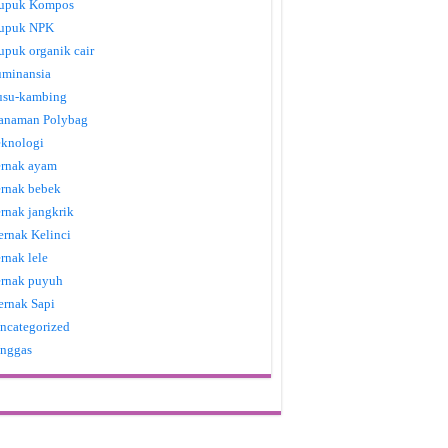
upuk Kompos
upuk NPK
upuk organik cair
uminansia
usu-kambing
anaman Polybag
eknologi
ernak ayam
ernak bebek
ernak jangkrik
ernak Kelinci
ernak lele
ernak puyuh
ernak Sapi
ncategorized
nggas