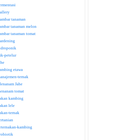
ermentasi
allery
ambar tanaman
ambar tanaman melon
ambar tanaman tomat
ardening
idroponik
tik-petelur
ahe
ambing etawa
anajemen-ternak
enanam Jahe
enanam tomat
akan kambing
akan lele
akan-ternak
ertanian
eternakan-kambing
robiotik