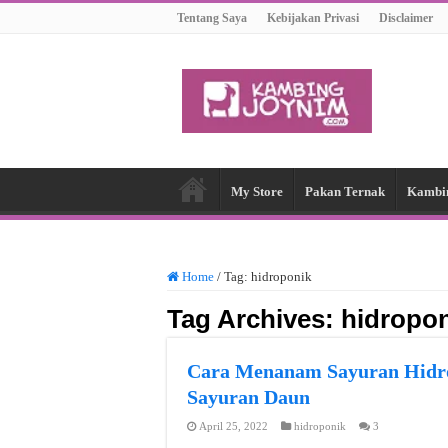
Tentang Saya
Kebijakan Privasi
Disclaimer
My Store
Pakan Ternak
Kambi
Home
/
Tag:
hidroponik
Tag Archives:
hidropo
Cara Menanam Sayuran Hidro
Sayuran Daun
April 25, 2022
hidroponik
3