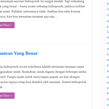
 menanam sayuran hidroponik itu sangat mudah. Tapi terkadang
F
k yang benar – benar awam terhadap hidroponik, jadinya terlihat
G
at rumit. Padahal, sebenarnya tidak. Asalkan kita tahu konsep
G
rnya, kita bisa menanam tanaman apa saja …
g
ad More »
g
G
h
i
j
anaman Yang Benar
k
m
M
sip hidroponik secara sederhana adalah menanam tanaman tanpa
m
gunakan tanah. Kemudian, tanah diganti dengan beberapa media
p
rnatif. Fungsi tanah untuk menyimpan pupuk, air dan oksigen
kayasa supaya tetap bisa diambil oleh tanaman. Sistem hidroponik
p
ah …
p
P
ad More »
p
p