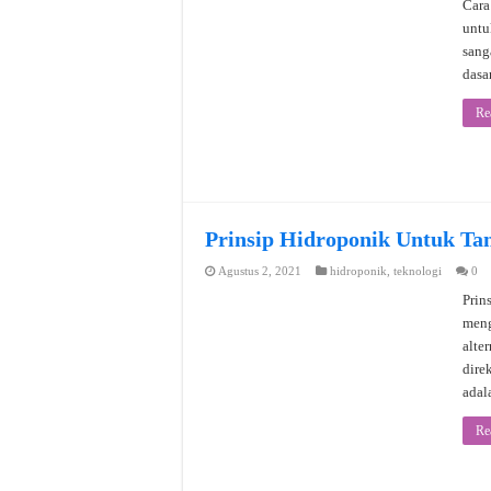
Cara
untu
sang
dasa
Re
Prinsip Hidroponik Untuk T
Agustus 2, 2021
hidroponik
,
teknologi
0
Prin
meng
alte
dire
adal
Re