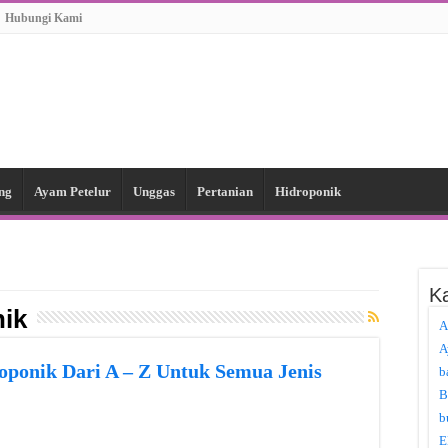
Hubungi Kami
ng
Ayam Petelur
Unggas
Pertanian
Hidroponik
Ka
nik
A
A
ponik Dari A – Z Untuk Semua Jenis
b
B
b
E