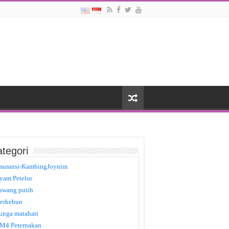
tegori
suransi-KambingJoynim
yam Petelur
awang putih
erkebun
unga matahari
M4 Peternakan