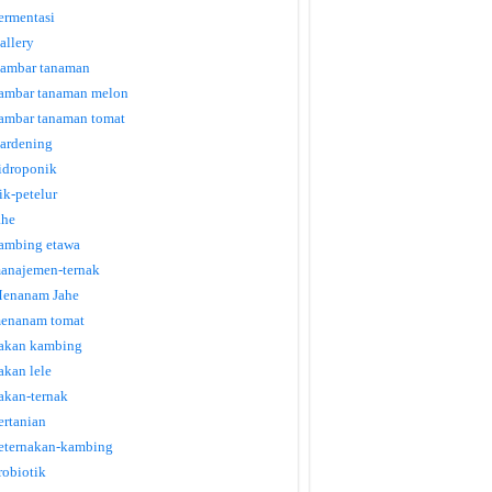
ermentasi
allery
ambar tanaman
ambar tanaman melon
ambar tanaman tomat
ardening
idroponik
tik-petelur
ahe
ambing etawa
anajemen-ternak
enanam Jahe
enanam tomat
akan kambing
akan lele
akan-ternak
ertanian
eternakan-kambing
robiotik