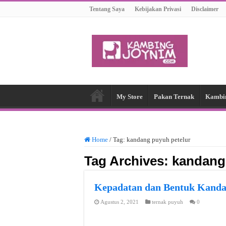
Tentang Saya
Kebijakan Privasi
Disclaimer
My Store
Pakan Ternak
Kambi
Home
/
Tag:
kandang puyuh petelur
Tag Archives:
kandang
Kepadatan dan Bentuk Kanda
Agustus 2, 2021
ternak puyuh
0