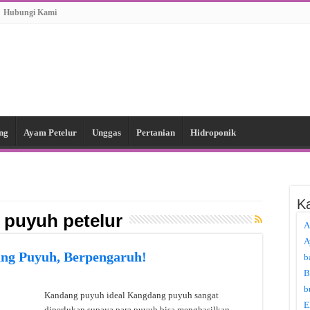
Hubungi Kami
ng
Ayam Petelur
Unggas
Pertanian
Hidroponik
Ka
 puyuh petelur
A
A
ng Puyuh, Berpengaruh!
b
B
b
Kandang puyuh ideal Kangdang puyuh sangat
E
diperlukan supaya para puyuh bisa menghasilkan