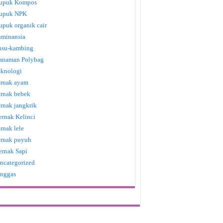
upuk Kompos
upuk NPK
upuk organik cair
uminansia
usu-kambing
anaman Polybag
eknologi
ernak ayam
ernak bebek
ernak jangkrik
ernak Kelinci
ernak lele
ernak puyuh
ernak Sapi
ncategorized
nggas