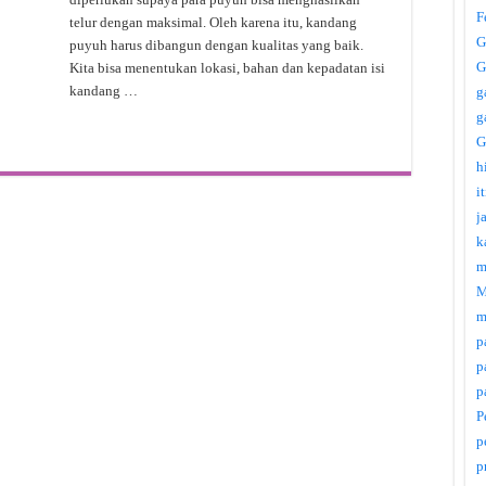
F
telur dengan maksimal. Oleh karena itu, kandang
G
puyuh harus dibangun dengan kualitas yang baik.
G
Kita bisa menentukan lokasi, bahan dan kepadatan isi
kandang …
g
g
G
h
i
j
k
m
M
m
p
p
p
P
p
p