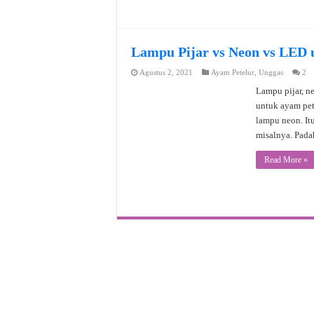
Lampu Pijar vs Neon vs LED 
Agustus 2, 2021
Ayam Petelur
,
Unggas
2
Lampu pijar, n
untuk ayam pe
lampu neon. Itu
misalnya. Pad
Read More »