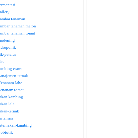
ermentasi
allery
ambar tanaman
ambar tanaman melon
ambar tanaman tomat
ardening
idroponik
tik-petelur
ahe
ambing etawa
anajemen-ternak
enanam Jahe
enanam tomat
akan kambing
akan lele
akan-ternak
ertanian
eternakan-kambing
robiotik