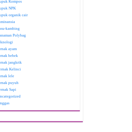
upuk Kompos
upuk NPK
upuk organik cair
uminansia
usu-kambing
anaman Polybag
eknologi
ernak ayam
ernak bebek
ernak jangkrik
ernak Kelinci
ernak lele
ernak puyuh
ernak Sapi
ncategorized
nggas