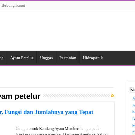
Hubungi Kami
ng
Ayam Petelur
Unggas
Pertanian
Hidroponik
Ka
yam petelur
A
A
, Fungsi dan Jumlahnya yang Tepat
b
B
b
Lampu untuk Kandang Ayam Memberi lampu pada
E
kandang itu sangat penting. Meskipun demikian, hal ini