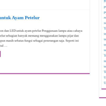
P
p
p
untuk Ayam Petelur
r
s
T
eon dan LED untuk ayam petelur Penggunaan lampu atau cahaya
t
telur sebagian banyak memang menggunakan lampu pijar dan
t
pun masih sebatas fungsi sebagai penerangan saja. Seperti ini
t
ahal …
t
T
t
t
T
U
U