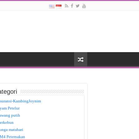
tegori
suransi-KambingJoynim
yam Petelur
awang putih
erkebun
unga matahari
M4 Peternakan