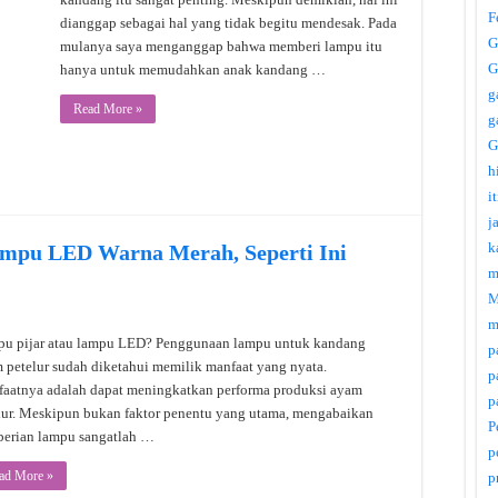
F
dianggap sebagai hal yang tidak begitu mendesak. Pada
G
mulanya saya menganggap bahwa memberi lampu itu
G
hanya untuk memudahkan anak kandang …
g
Read More »
g
G
h
i
j
k
ampu LED Warna Merah, Seperti Ini
m
M
m
u pijar atau lampu LED? Penggunaan lampu untuk kandang
p
 petelur sudah diketahui memilik manfaat yang nyata.
p
aatnya adalah dapat meningkatkan performa produksi ayam
p
lur. Meskipun bukan faktor penentu yang utama, mengabaikan
P
erian lampu sangatlah …
p
ad More »
p