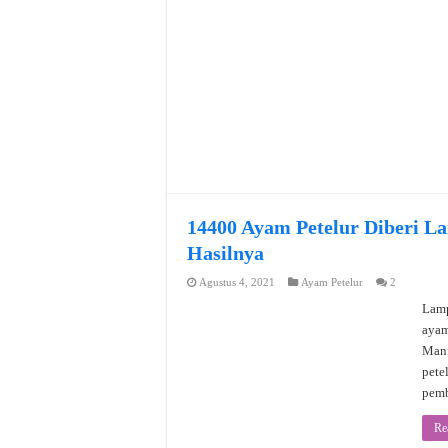
14400 Ayam Petelur Diberi L
Hasilnya
Agustus 4, 2021
Ayam Petelur
2
Lamp
ayam
Manf
pete
pemb
Re