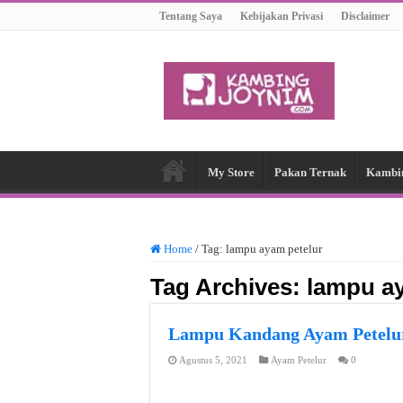
Tentang Saya
Kebijakan Privasi
Disclaimer
My Store
Pakan Ternak
Kambi
Home
/
Tag:
lampu ayam petelur
Tag Archives:
lampu a
Lampu Kandang Ayam Petelur
Agustus 5, 2021
Ayam Petelur
0