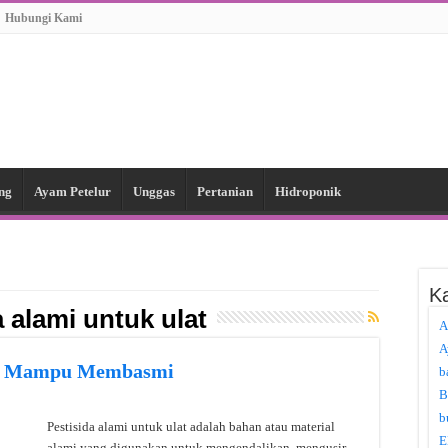
Hubungi Kami
ng
Ayam Petelur
Unggas
Pertanian
Hidroponik
Ka
a alami untuk ulat
A
A
lat Mampu Membasmi
b
B
b
Pestisida alami untuk ulat adalah bahan atau material
E
alami yang digunakan untuk mengendalikan, mengusir