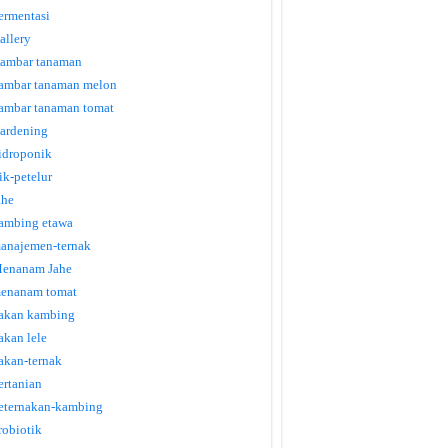
ermentasi
allery
ambar tanaman
ambar tanaman melon
ambar tanaman tomat
ardening
idroponik
tik-petelur
ahe
ambing etawa
anajemen-ternak
enanam Jahe
enanam tomat
akan kambing
akan lele
akan-ternak
ertanian
eternakan-kambing
robiotik