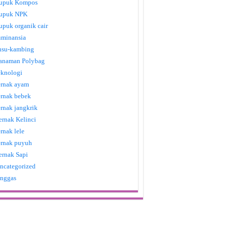
upuk Kompos
upuk NPK
upuk organik cair
uminansia
usu-kambing
anaman Polybag
eknologi
ernak ayam
ernak bebek
ernak jangkrik
ernak Kelinci
ernak lele
ernak puyuh
ernak Sapi
ncategorized
nggas