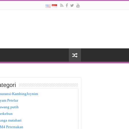
tegori
suransi-KambingJoynim
yam Petelur
awang putih
erkebun
unga matahari
M4 Peternakan