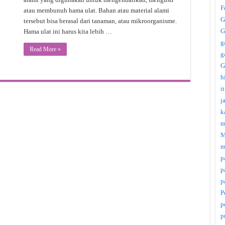
F
atau membunuh hama ulat. Bahan atau material alami
G
tersebut bisa berasal dari tanaman, atau mikroorganisme.
G
Hama ulat ini harus kita lebih …
g
Read More »
g
G
h
i
j
k
m
M
m
p
p
p
P
p
p