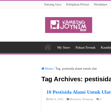
Tentang Saya
Kebijakan Privasi
Disclaimer
My Store
Pakan Ternak
Kambi
Home
/
Tag:
pestisida alami untuk ulat
Tag Archives:
pestisid
10 Pestisida Alami Untuk U
Mei 6, 2022
Berkebun
,
Pertanian
0