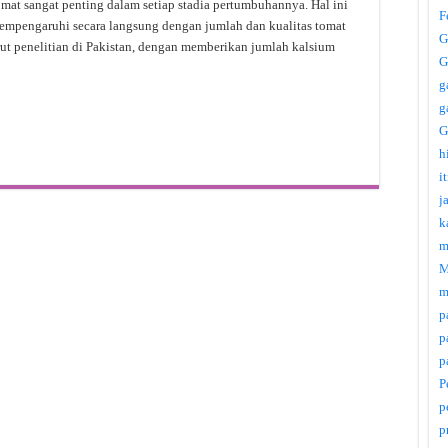
mat sangat penting dalam setiap stadia pertumbuhannya. Hal ini
F
empengaruhi secara langsung dengan jumlah dan kualitas tomat
G
ut penelitian di Pakistan, dengan memberikan jumlah kalsium
G
g
g
G
h
i
j
k
m
M
m
p
p
p
P
p
p