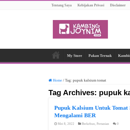
Tentang Saya
Kebijakan Privasi
Disclaimer
My Store
Pakan Ternak
Kambi
Home
/
Tag:
pupuk kalsium tomat
Tag Archives:
pupuk k
Pupuk Kalsium Untuk Tomat 
Mengalami BER
Mei 8, 2022
Berkebun
,
Pertanian
0