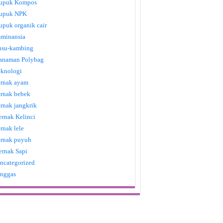
upuk Kompos
upuk NPK
upuk organik cair
uminansia
usu-kambing
anaman Polybag
eknologi
ernak ayam
ernak bebek
ernak jangkrik
ernak Kelinci
ernak lele
ernak puyuh
ernak Sapi
ncategorized
nggas