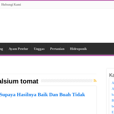
Hubungi Kami
ng
Ayam Petelur
Unggas
Pertanian
Hidroponik
Ka
alsium tomat
A
A
Supaya Hasilnya Baik Dan Buah Tidak
b
B
b
E