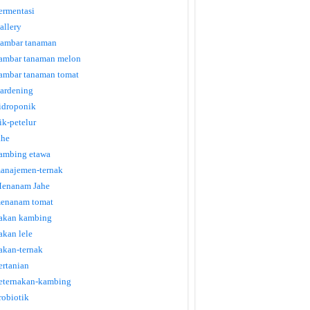
ermentasi
allery
ambar tanaman
ambar tanaman melon
ambar tanaman tomat
ardening
idroponik
tik-petelur
ahe
ambing etawa
anajemen-ternak
enanam Jahe
enanam tomat
akan kambing
akan lele
akan-ternak
ertanian
eternakan-kambing
robiotik