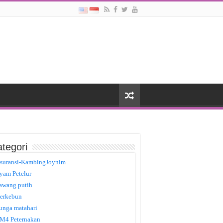
tegori
suransi-KambingJoynim
yam Petelur
awang putih
erkebun
unga matahari
M4 Peternakan