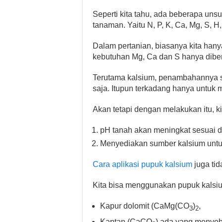
Seperti kita tahu, ada beberapa uns
tanaman. Yaitu N, P, K, Ca, Mg, S, H,
Dalam pertanian, biasanya kita han
kebutuhan Mg, Ca dan S hanya diber
Terutama kalsium, penambahannya s
saja. Itupun terkadang hanya untuk 
Akan tetapi dengan melakukan itu, k
pH tanah akan meningkat sesuai 
Menyediakan sumber kalsium untu
Cara aplikasi pupuk kalsium
juga ti
Kita bisa menggunakan pupuk kalsiu
Kapur dolomit (CaMg(CO
)
,
3
2
Kaptan (CaCO
) ada yang menyebu