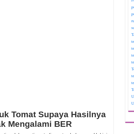
P
p
p
r
s
T
t
t
t
t
T
t
t
T
U
U
uk Tomat Supaya Hasilnya
ak Mengalami BER