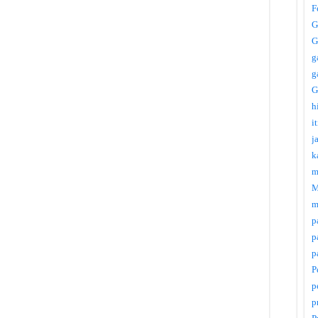
F
G
G
g
g
G
h
i
j
k
m
M
m
p
p
p
P
p
p