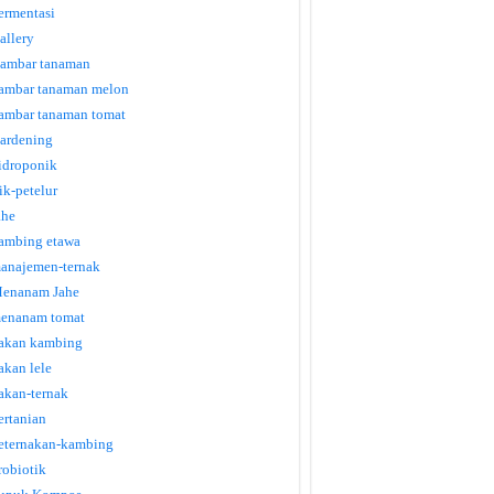
ermentasi
allery
ambar tanaman
ambar tanaman melon
ambar tanaman tomat
ardening
idroponik
tik-petelur
ahe
ambing etawa
anajemen-ternak
enanam Jahe
enanam tomat
akan kambing
akan lele
akan-ternak
ertanian
eternakan-kambing
robiotik