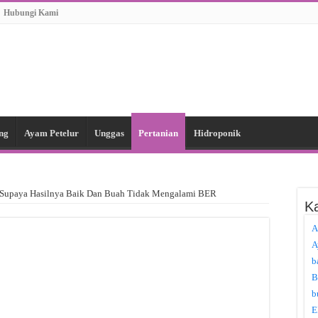
Hubungi Kami
ng
Ayam Petelur
Unggas
Pertanian
Hidroponik
 Supaya Hasilnya Baik Dan Buah Tidak Mengalami BER
Ka
A
A
b
B
b
E