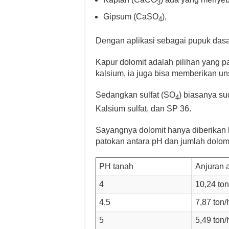
3
Gipsum (CaSO
),
4
Dengan aplikasi sebagai pupuk dasa
Kapur dolomit adalah pilihan yang 
kalsium, ia juga bisa memberikan u
Sedangkan sulfat (SO
) biasanya su
4
Kalsium sulfat, dan SP 36.
Sayangnya dolomit hanya diberikan 
patokan antara pH dan jumlah dolomi
PH tanah
Anjuran a
4
10,24 ton
4,5
7,87 ton/
5
5,49 ton/