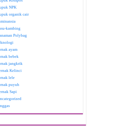
upuk Kompos
upuk NPK
upuk organik cair
uminansia
usu-kambing
anaman Polybag
eknologi
ernak ayam
ernak bebek
ernak jangkrik
ernak Kelinci
ernak lele
ernak puyuh
ernak Sapi
ncategorized
nggas