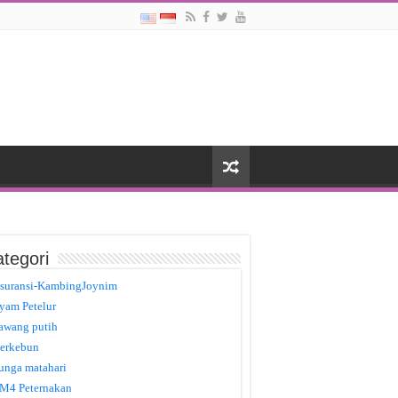
tegori
suransi-KambingJoynim
yam Petelur
awang putih
erkebun
unga matahari
M4 Peternakan