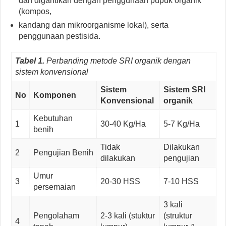
dan digantikan dengan penggunaan pupuk organik
(kompos,
kandang dan mikroorganisme lokal), serta
penggunaan pestisida.
Tabel 1.
Perbanding metode SRI organik dengan
sistem konvensional
Sistem
Sistem SRI
No
Komponen
Konvensional
organik
Kebutuhan
1
30-40 Kg/Ha
5-7 Kg/Ha
benih
Tidak
Dilakukan
2
Pengujian Benih
dilakukan
pengujian
Umur
3
20-30 HSS
7-10 HSS
persemaian
3 kali
Pengolaham
2-3 kali (stuktur
(struktur
4