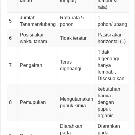
tanah
lumpur)
lumpur &
rata)
Jumlah
Rata-rata 5
1
5
Tanaman/lubang
pohon
pohon/lubang
Posisi akar
Pasisi akar
6
Tidak teratur
waktu tanam
horizontal (L)
Tidak
digenangi
Terus
7
Pengairan
hanya
digenangi
lembab ,
Disesuaikan
kebutuhan
hanya
Mengutamakan
8
Pemupukan
dengan
pupuk kimia
pupuk
organic
Diarahkan
Diarahkan
pada
pada