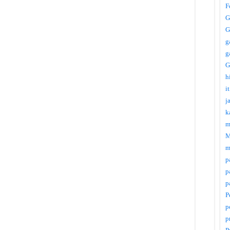
F
G
G
g
g
G
h
i
j
k
m
M
m
p
p
p
P
p
p