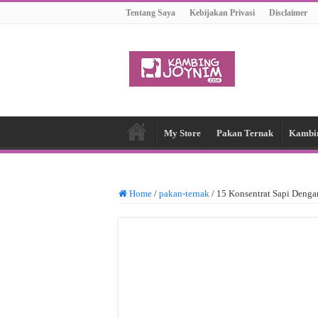
Tentang Saya
Kebijakan Privasi
Disclaimer
My Store
Pakan Ternak
Kambi
Home
/
pakan-ternak
/
15 Konsentrat Sapi Denga