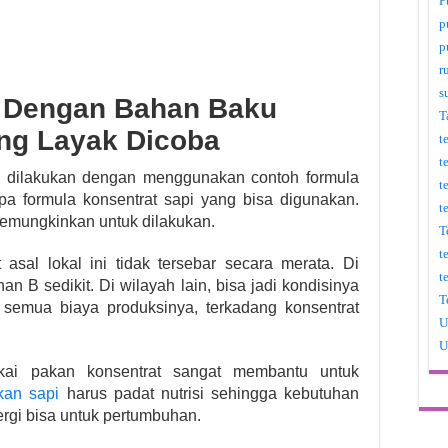
P
p
p
r
s
i Dengan Bahan Baku
T
ang Layak Dicoba
t
t
a dilakukan dengan menggunakan contoh formula
t
apa formula konsentrat sapi yang bisa digunakan.
t
memungkinkan untuk dilakukan.
T
t
asal lokal ini tidak tersebar secara merata. Di
t
an B sedikit. Di wilayah lain, bisa jadi kondisinya
T
 semua biaya produksinya, terkadang konsentrat
U
U
ai pakan konsentrat sangat membantu untuk
an sapi
harus padat nutrisi sehingga kebutuhan
ergi bisa untuk pertumbuhan.