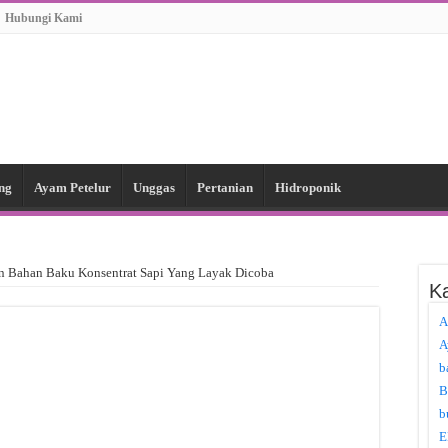
Hubungi Kami
ng
Ayam Petelur
Unggas
Pertanian
Hidroponik
n Bahan Baku Konsentrat Sapi Yang Layak Dicoba
Ka
A
A
b
B
b
E