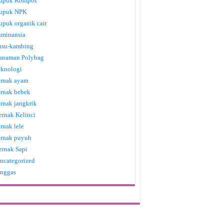
upuk Kompos
upuk NPK
upuk organik cair
uminansia
usu-kambing
anaman Polybag
eknologi
ernak ayam
ernak bebek
ernak jangkrik
ernak Kelinci
ernak lele
ernak puyuh
ernak Sapi
ncategorized
nggas