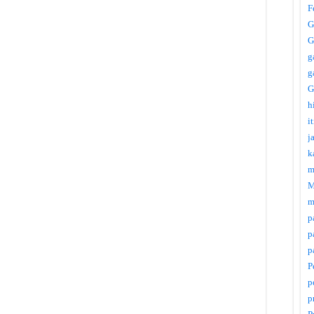
F
G
G
g
g
G
h
i
j
k
m
M
m
p
p
p
P
p
p