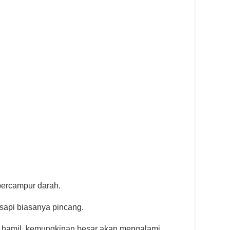
bercampur darah.
sapi biasanya pincang.
g hamil, kemungkinan besar akan mengalami