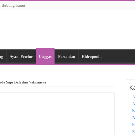
Hubungi Kami
ng
Ayam Petelur
Unggas
Pertanian
Hidroponik
ada Sapi Bali dan Vaksinnya
Ka
A
A
b
B
b
E