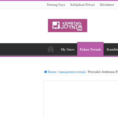
Tentang Saya
Kebijakan Privasi
Disclaimer
My Store
Pakan Ternak
Kambi
Home
/
manajemen-ternak
/
Penyakit Jembrana P