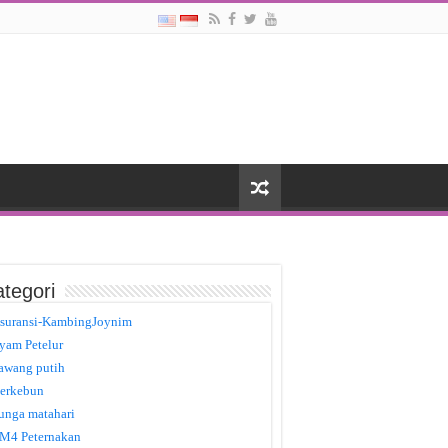
tegori
suransi-KambingJoynim
yam Petelur
awang putih
erkebun
unga matahari
M4 Peternakan