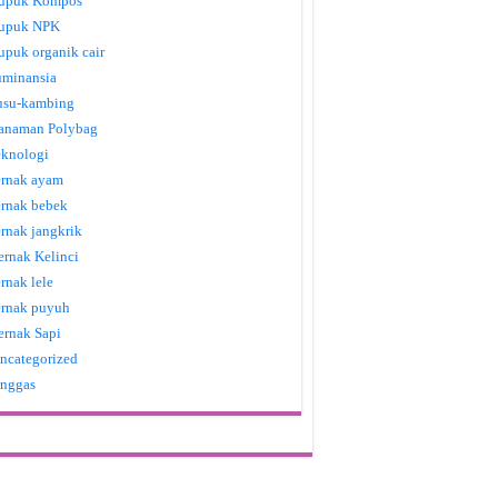
upuk Kompos
upuk NPK
upuk organik cair
uminansia
usu-kambing
anaman Polybag
eknologi
ernak ayam
ernak bebek
ernak jangkrik
ernak Kelinci
ernak lele
ernak puyuh
ernak Sapi
ncategorized
nggas