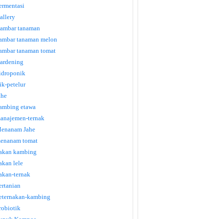
ermentasi
allery
ambar tanaman
ambar tanaman melon
ambar tanaman tomat
ardening
idroponik
tik-petelur
ahe
ambing etawa
anajemen-ternak
enanam Jahe
enanam tomat
akan kambing
akan lele
akan-ternak
ertanian
eternakan-kambing
robiotik