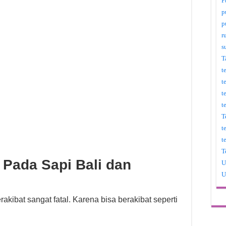
P
p
p
r
s
T
t
t
t
t
T
t
t
T
Pada Sapi Bali dan
U
U
akibat sangat fatal. Karena bisa berakibat seperti