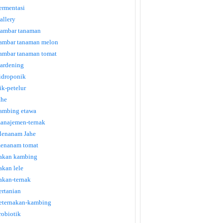
ermentasi
allery
ambar tanaman
ambar tanaman melon
ambar tanaman tomat
ardening
idroponik
tik-petelur
ahe
ambing etawa
anajemen-ternak
enanam Jahe
enanam tomat
akan kambing
akan lele
akan-ternak
ertanian
eternakan-kambing
robiotik