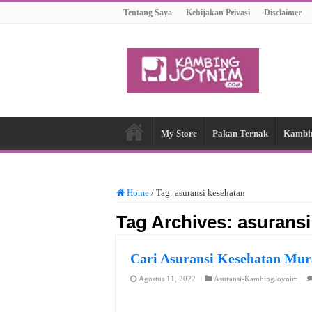
Tentang Saya
Kebijakan Privasi
Disclaimer
My Store
Pakan Ternak
Kambi
Home
/
Tag:
asuransi kesehatan
Tag Archives:
asuransi
Cari Asuransi Kesehatan Mura
Agustus 11, 2022
Asuransi-KambingJoynim