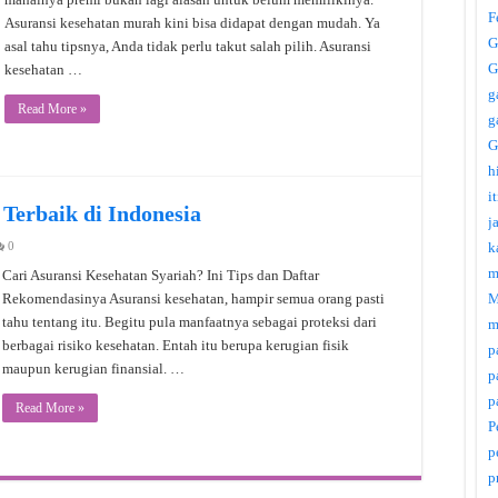
F
Asuransi kesehatan murah kini bisa didapat dengan mudah. Ya
G
asal tahu tipsnya, Anda tidak perlu takut salah pilih. Asuransi
G
kesehatan …
g
Read More »
g
G
h
i
 Terbaik di Indonesia
j
0
k
m
Cari Asuransi Kesehatan Syariah? Ini Tips dan Daftar
Rekomendasinya Asuransi kesehatan, hampir semua orang pasti
M
tahu tentang itu. Begitu pula manfaatnya sebagai proteksi dari
m
berbagai risiko kesehatan. Entah itu berupa kerugian fisik
p
maupun kerugian finansial. …
p
p
Read More »
P
p
p