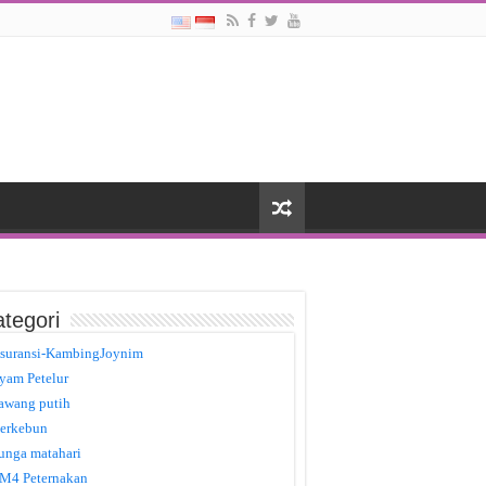
tegori
suransi-KambingJoynim
yam Petelur
awang putih
erkebun
unga matahari
M4 Peternakan