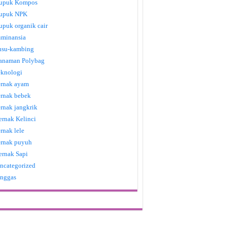
upuk Kompos
upuk NPK
upuk organik cair
uminansia
usu-kambing
anaman Polybag
eknologi
ernak ayam
ernak bebek
ernak jangkrik
ernak Kelinci
ernak lele
ernak puyuh
ernak Sapi
ncategorized
nggas