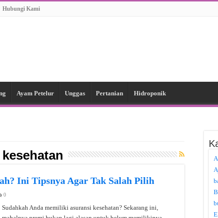
Hubungi Kami
ng
Ayam Petelur
Unggas
Pertanian
Hidroponik
Ka
 kesehatan
A
A
h? Ini Tipsnya Agar Tak Salah Pilih
b
B
0
b
Sudahkah Anda memiliki asuransi kesehatan? Sekarang ini,
E
mahalnya premi bukan lagi alasan untuk belum memilikinya.