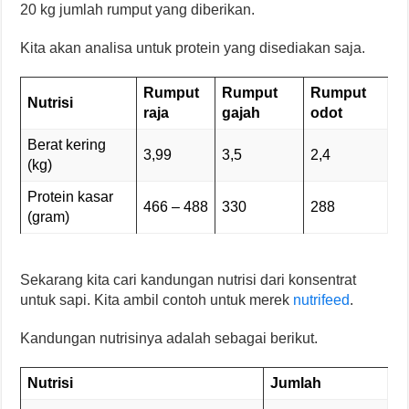
20 kg jumlah rumput yang diberikan.
Kita akan analisa untuk protein yang disediakan saja.
Rumput
Rumput
Rumput
Nutrisi
raja
gajah
odot
Berat kering
3,99
3,5
2,4
(kg)
Protein kasar
466 – 488
330
288
(gram)
Sekarang kita cari kandungan nutrisi dari konsentrat
untuk sapi. Kita ambil contoh untuk merek
nutrifeed
.
Kandungan nutrisinya adalah sebagai berikut.
Nutrisi
Jumlah