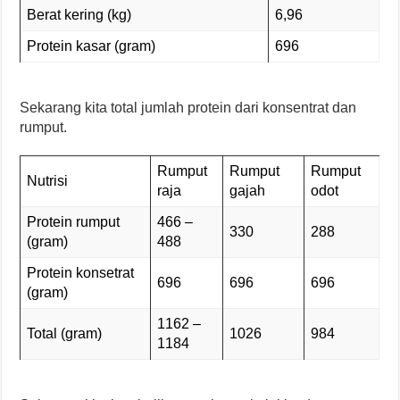
Berat kering (kg)
6,96
Protein kasar (gram)
696
Sekarang kita total jumlah protein dari konsentrat dan
rumput.
Rumput
Rumput
Rumput
Nutrisi
raja
gajah
odot
Protein rumput
466 –
330
288
(gram)
488
Protein konsetrat
696
696
696
(gram)
1162 –
Total (gram)
1026
984
1184