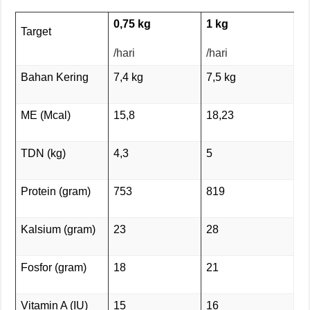
0,75 kg
1
kg
Target
/hari
/hari
Bahan Kering
7,4 kg
7,5 kg
ME (Mcal)
15,8
18,23
TDN (kg)
4,3
5
Protein (gram)
753
819
Kalsium (gram)
23
28
Fosfor (gram)
18
21
Vitamin A (IU)
15
16