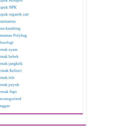
upuk Kompos
upuk NPK
upuk organik cair
uminansia
usu-kambing
anaman Polybag
eknologi
ernak ayam
ernak bebek
ernak jangkrik
ernak Kelinci
ernak lele
ernak puyuh
ernak Sapi
ncategorized
nggas