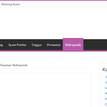
Hubungi Kami
ng
Ayam Petelur
Unggas
Pertanian
Hidroponik
 Tanaman Hidroponik
Ka
A
A
b
B
b
E