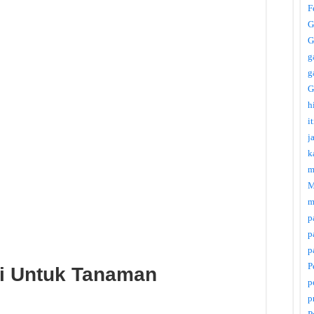
F
G
G
g
g
G
h
i
j
k
m
M
m
p
p
p
P
i Untuk Tanaman
p
p