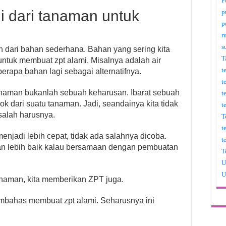
P
 dari tanaman untuk
p
p
r
s
n dari bahan sederhana. Bahan yang sering kita
T
untuk membuat zpt alami. Misalnya adalah air
t
berapa bahan lagi sebagai alternatifnya.
t
naman bukanlah sebuah keharusan. Ibarat sebuah
t
k dari suatu tanaman. Jadi, seandainya kita tidak
t
alah harusnya.
T
t
menjadi lebih cepat, tidak ada salahnya dicoba.
t
an lebih baik kalau bersamaan dengan pembuatan
T
U
U
naman, kita memberikan ZPT juga.
mbahas membuat zpt alami. Seharusnya ini