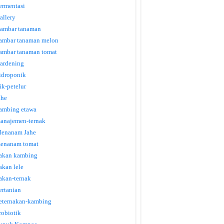
ermentasi
allery
ambar tanaman
ambar tanaman melon
ambar tanaman tomat
ardening
idroponik
tik-petelur
ahe
ambing etawa
anajemen-ternak
enanam Jahe
enanam tomat
akan kambing
akan lele
akan-ternak
ertanian
eternakan-kambing
robiotik