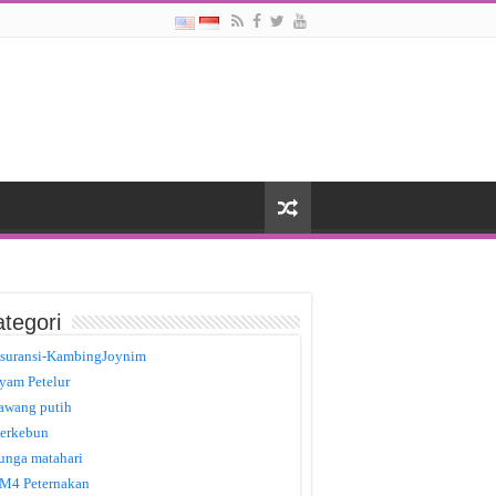
tegori
suransi-KambingJoynim
yam Petelur
awang putih
erkebun
unga matahari
M4 Peternakan