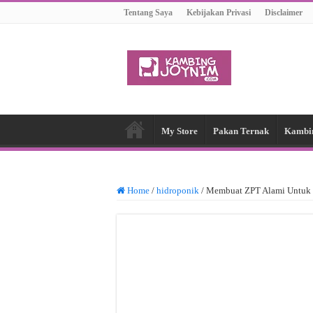
Tentang Saya
Kebijakan Privasi
Disclaimer
My Store
Pakan Ternak
Kambi
Home
/
hidroponik
/
Membuat ZPT Alami Untuk