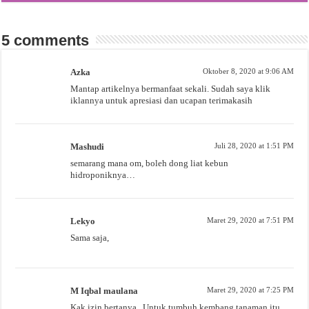
5 comments
Azka
Oktober 8, 2020 at 9:06 AM
Mantap artikelnya bermanfaat sekali. Sudah saya klik
iklannya untuk apresiasi dan ucapan terimakasih
Mashudi
Juli 28, 2020 at 1:51 PM
semarang mana om, boleh dong liat kebun
hidroponiknya…
Lekyo
Maret 29, 2020 at 7:51 PM
Sama saja,
M Iqbal maulana
Maret 29, 2020 at 7:25 PM
Kak izin bertanya . Untuk tumbuh kembang tanaman itu