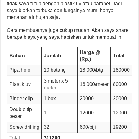
tidak saya tutup dengan plastik uv atau paranet. Jadi
saya biarkan terbuka dan fungsinya murni hanya
menahan air hujan saja.
Cara membuatnya juga cukup mudah. Akan saya share
berapa biaya yang saya habiskan untuk membuat ini.
Harga @
Bahan
Jumlah
Total
(Rp.)
Pipa holo
10 batang
18.000/btg
180000
3 meter x 5
Plastik uv
16.000/meter
80000
meter
Binder clip
1 box
20000
20000
Double tip
1
12000
12000
besar
Screw drilling
32
600/biji
19200
Total
311200