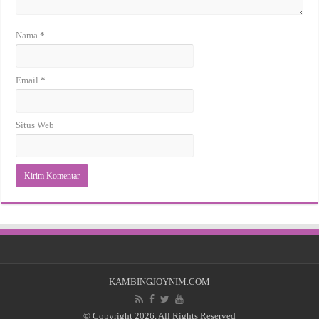
Nama
*
Email
*
Situs Web
KAMBINGJOYNIM.COM
© Copyright 2026, All Rights Reserved